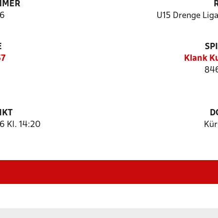
MMER
6
U15 Drenge Liga 
E
SP
57
Klank K
846
NKT
D
 Kl. 14:20
Kür