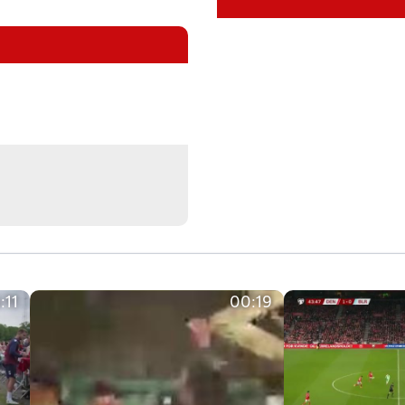
:11
00:19