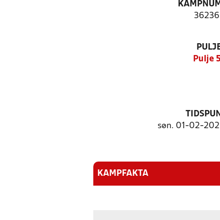
KAMPNU
36236
PULJ
Pulje 
TIDSPU
søn. 01-02-2026
KAMPFAKTA