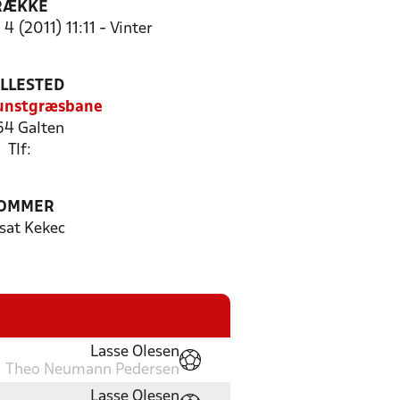
RÆKKE
4 (2011) 11:11 - Vinter
ILLESTED
unstgræsbane
4 Galten
Tlf:
OMMER
sat Kekec
Lasse Olesen
Theo Neumann Pedersen
Lasse Olesen