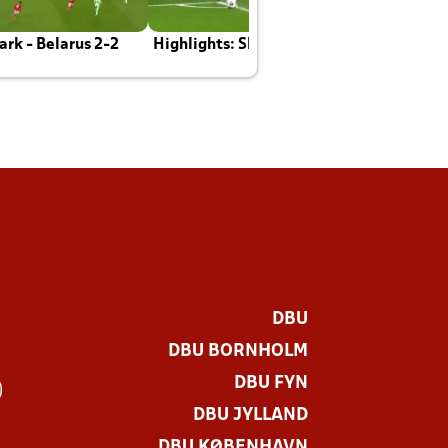
rk - Belarus 2-2
Highlights: Skotland - Danmark 4-2
J
E
DBU
DBU BORNHOLM
DBU FYN
)
DBU JYLLAND
DBU KØBENHAVN