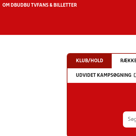
OM DBU
DBU TV
FANS & BILLETTER
KLUB/HOLD
RÆKK
UDVIDET KAMPSØGNING