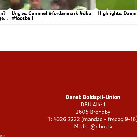
en?
Ung vs. Gammel #fordanmark #dbu
Highlights: Danma
ger
#football
Dansk Boldspil-Union
DBU Allé 1
2605 Brøndby
T: 4326 2222 (mandag - fredag 9-16
M:
dbu@dbu.dk
ger