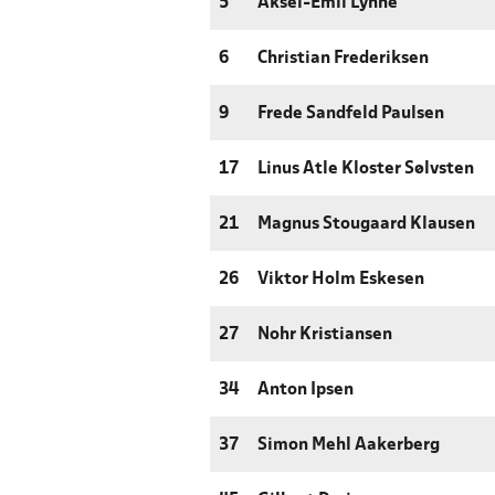
5
Aksel-Emil Lyhne
6
Christian Frederiksen
9
Frede Sandfeld Paulsen
17
Linus Atle Kloster Sølvsten
21
Magnus Stougaard Klausen
26
Viktor Holm Eskesen
27
Nohr Kristiansen
34
Anton Ipsen
37
Simon Mehl Aakerberg