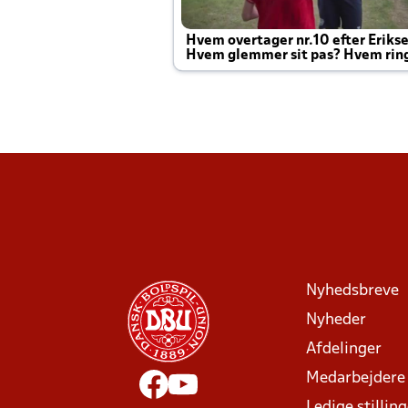
Hvem overtager nr.10 efter Eriks
Hvem glemmer sit pas? Hvem rin
Joachim altid til efter kampe?
Nyhedsbreve
Nyheder
Afdelinger
Medarbejdere
Ledige stillin