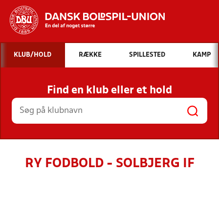
Hvad vil du søge efter?
KLUB/HOLD
RÆKKE
SPILLESTED
KAMP
INDHOLD OG NYHEDER
Find en klub eller et hold
STILLINGER, RESULTATER, KLUBBER OG
HOLD
RY FODBOLD - SOLBJERG IF