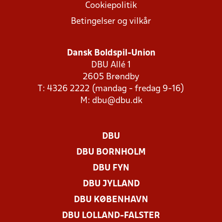
Cookiepolitik
Betingelser og vilkår
Dansk Boldspil-Union
DBU Allé 1
2605 Brøndby
T: 4326 2222 (mandag - fredag 9-16)
M:
dbu@dbu.dk
DBU
DBU BORNHOLM
DBU FYN
DBU JYLLAND
DBU KØBENHAVN
DBU LOLLAND-FALSTER