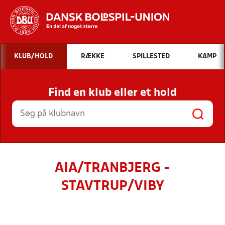
Hvad vil du søge efter?
KLUB/HOLD
RÆKKE
SPILLESTED
KAMP
INDHOLD OG NYHEDER
Find en klub eller et hold
STILLINGER, RESULTATER, KLUBBER OG
HOLD
AIA/TRANBJERG -
STAVTRUP/VIBY