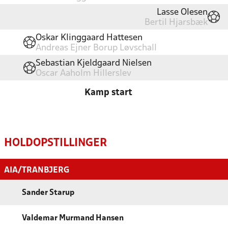
Lasse Olesen
Bertil Hjarsbæk
Oskar Klinggaard Hattesen
Andreas Ejner Borup Løvschall
Sebastian Kjeldgaard Nielsen
Oscar Aaholm Hillerslev
Kamp start
HOLDOPSTILLINGER
AIA/TRANBJERG
Sander Starup
Valdemar Murmand Hansen