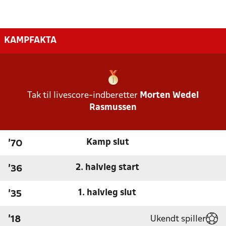
KAMPFAKTA
Tak til livescore-indberetter
Morten Wedel
Rasmussen
Kamp slut
'70
2. halvleg start
'36
1. halvleg slut
'35
Ukendt spiller
'18