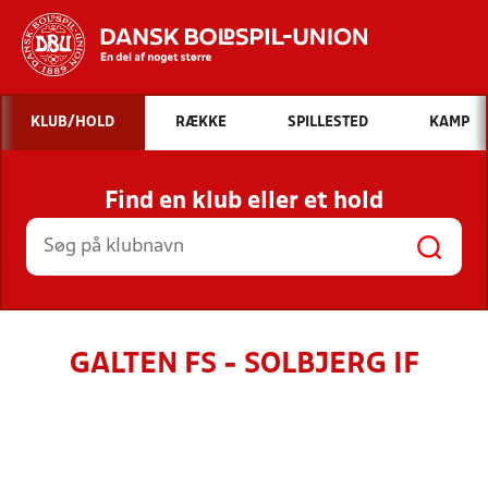
Hvad vil du søge efter?
KLUB/HOLD
RÆKKE
SPILLESTED
KAMP
INDHOLD OG NYHEDER
Find en klub eller et hold
STILLINGER, RESULTATER, KLUBBER OG
HOLD
GALTEN FS - SOLBJERG IF