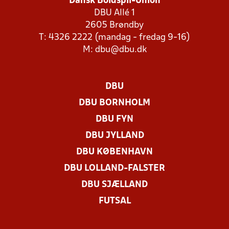
Dansk Boldspil-Union
DBU Allé 1
2605 Brøndby
T: 4326 2222 (mandag - fredag 9-16)
M:
dbu@dbu.dk
DBU
DBU BORNHOLM
DBU FYN
DBU JYLLAND
DBU KØBENHAVN
DBU LOLLAND-FALSTER
DBU SJÆLLAND
FUTSAL