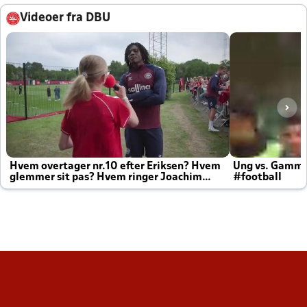
Videoer fra DBU
Hvem overtager nr.10 efter Eriksen? Hvem
Ung vs. Gamm
glemmer sit pas? Hvem ringer Joachim
#football
altid til efter kampe?