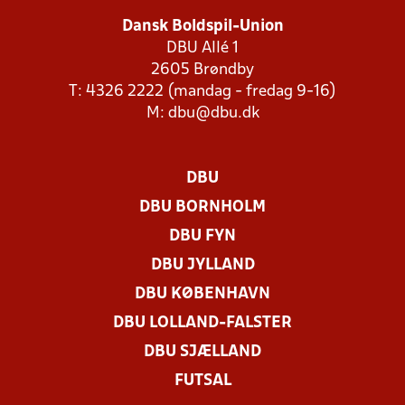
Dansk Boldspil-Union
DBU Allé 1
2605 Brøndby
T: 4326 2222 (mandag - fredag 9-16)
M:
dbu@dbu.dk
DBU
DBU BORNHOLM
DBU FYN
DBU JYLLAND
DBU KØBENHAVN
DBU LOLLAND-FALSTER
DBU SJÆLLAND
FUTSAL