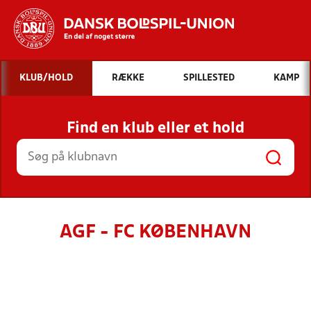
Hvad vil du søge efter?
KLUB/HOLD
RÆKKE
SPILLESTED
KAMP
INDHOLD OG NYHEDER
Find en klub eller et hold
STILLINGER, RESULTATER, KLUBBER OG
HOLD
AGF - FC KØBENHAVN