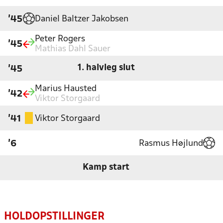
Daniel Baltzer Jakobsen
'45
Peter Rogers
'45
Mathias Dahl Sauer
1. halvleg slut
'45
Marius Hausted
'42
Viktor Storgaard
Viktor Storgaard
'41
Rasmus Højlund
'6
Kamp start
HOLDOPSTILLINGER