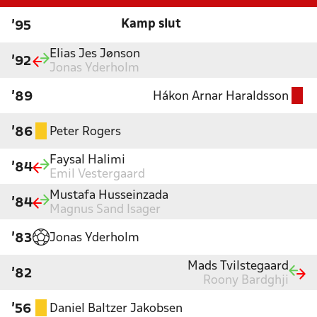
Kamp slut
'95
Elias Jes Jønson
'92
Jonas Yderholm
Hákon Arnar Haraldsson
'89
Peter Rogers
'86
Faysal Halimi
'84
Emil Vestergaard
Mustafa Husseinzada
'84
Magnus Sand Isager
Jonas Yderholm
'83
Mads Tvilstegaard
'82
Roony Bardghji
Daniel Baltzer Jakobsen
'56