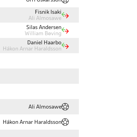
Orri Oskarsson
Fisnik Isaki
Ali Almosawe
Silas Andersen
William Bøving
Daniel Haarbo
Hákon Arnar Haraldsson
Ali Almosawe
Hákon Arnar Haraldsson