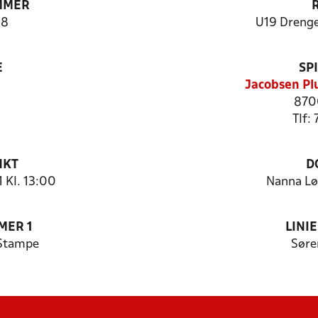
MMER
68
U19 Drenge
E
SP
Jacobsen Pl
870
Tlf:
NKT
D
 Kl. 13:00
Nanna Lø
MER 1
LINI
 Stampe
Søre