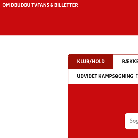
OM DBU
DBU TV
FANS & BILLETTER
KLUB/HOLD
RÆKK
UDVIDET KAMPSØGNING