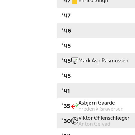
Enrico Singh
'47
'47
'46
'45
Mark Asp Rasmussen
'45
'45
'41
Asbjørn Gaarde
'35
Frederik Graversen
Viktor Øhlenschlæger
'30
Anton Gelvad