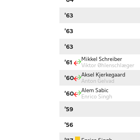
'64
'63
'63
'63
Mikkel Schreiber
'61
Viktor Øhlenschlæger
Aksel Kjerkegaard
'60
Anton Gelvad
Alem Sabic
'60
Enrico Singh
'59
'56