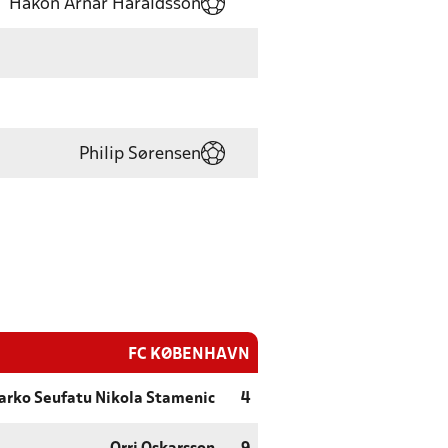
Hákon Arnar Haraldsson
Philip Sørensen
FC KØBENHAVN
arko Seufatu Nikola Stamenic
4