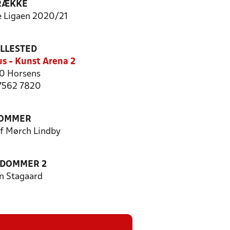
RÆKKE
 Ligaen 2020/21
ILLESTED
us - Kunst Arena 2
0 Horsens
 7562 7820
OMMER
f Mørch Lindby
EDOMMER 2
n Stagaard