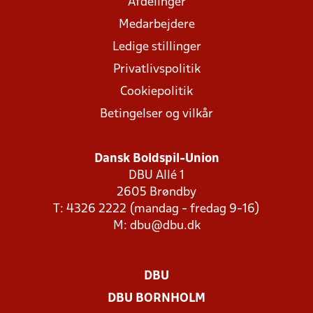
Afdelinger
Medarbejdere
Ledige stillinger
Privatlivspolitik
Cookiepolitik
Betingelser og vilkår
Dansk Boldspil-Union
DBU Allé 1
2605 Brøndby
T: 4326 2222 (mandag - fredag 9-16)
M:
dbu@dbu.dk
DBU
DBU BORNHOLM