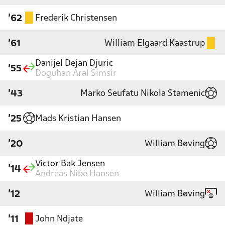
Frederik Christensen
'62
William Elgaard Kaastrup
'61
Danijel Dejan Djuric
'55
Doguhan Aral Simsir
Marko Seufatu Nikola Stamenic
'43
Mads Kristian Hansen
'25
William Bøving
'20
Victor Bak Jensen
'14
Andreas Nibe Hansen
William Bøving
'12
John Ndjate
'11