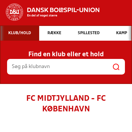
Hvad vil du søge efter?
KLUB/HOLD
RÆKKE
SPILLESTED
KAMP
INDHOLD OG NYHEDER
Find en klub eller et hold
STILLINGER, RESULTATER, KLUBBER OG
HOLD
FC MIDTJYLLAND - FC
KØBENHAVN