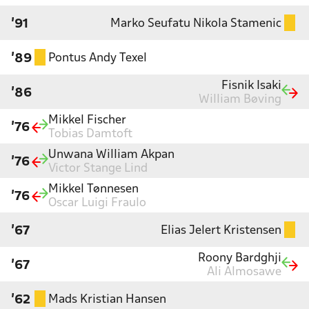
Marko Seufatu Nikola Stamenic
'91
Pontus Andy Texel
'89
Fisnik Isaki
'86
William Bøving
Mikkel Fischer
'76
Tobias Damtoft
Unwana William Akpan
'76
Victor Stange Lind
Mikkel Tønnesen
'76
Oscar Luigi Fraulo
Elias Jelert Kristensen
'67
Roony Bardghji
'67
Ali Almosawe
Mads Kristian Hansen
'62