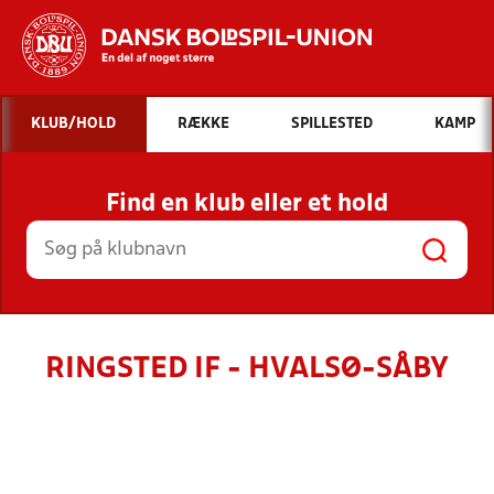
Hvad vil du søge efter?
KLUB/HOLD
RÆKKE
SPILLESTED
KAMP
INDHOLD OG NYHEDER
Find en klub eller et hold
STILLINGER, RESULTATER, KLUBBER OG
HOLD
RINGSTED IF - HVALSØ-SÅBY