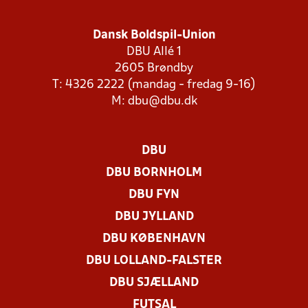
Dansk Boldspil-Union
DBU Allé 1
2605 Brøndby
T: 4326 2222 (mandag - fredag 9-16)
M:
dbu@dbu.dk
DBU
DBU BORNHOLM
DBU FYN
DBU JYLLAND
DBU KØBENHAVN
DBU LOLLAND-FALSTER
DBU SJÆLLAND
FUTSAL