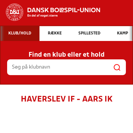
Hvad vil du søge efter?
KLUB/HOLD
RÆKKE
SPILLESTED
KAMP
INDHOLD OG NYHEDER
Find en klub eller et hold
STILLINGER, RESULTATER, KLUBBER OG
HOLD
HAVERSLEV IF - AARS IK