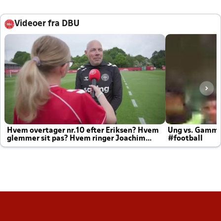
Videoer fra DBU
Hvem overtager nr.10 efter Eriksen? Hvem
Ung vs. Gamm
glemmer sit pas? Hvem ringer Joachim
#football
altid til efter kampe?