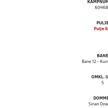
KAMPNU
6046
PULJ
Pulje 6
BAN
Bane 12 - Kun
OMKL. 
5
DOMM
Sinan Dza