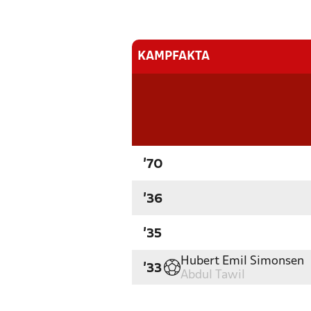
KAMPFAKTA
'70
'36
'35
Hubert Emil Simonsen
'33
Abdul Tawil