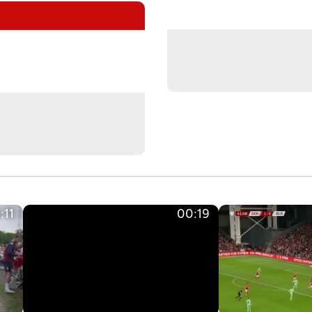
:11
00:19