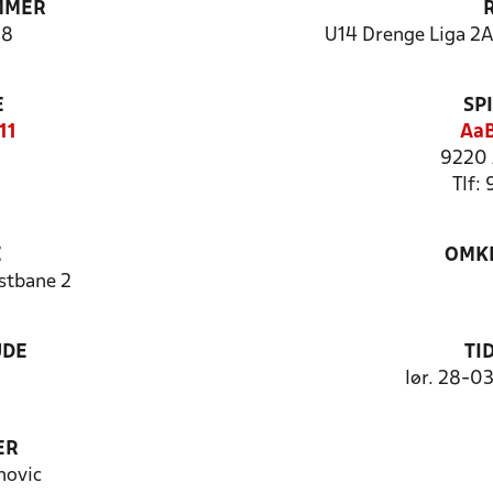
MMER
88
U14 Drenge Liga 2A 
E
SP
11
AaB
9220 
Tlf:
E
OMKL
stbane 2
UDE
TI
lør. 28-0
ER
novic