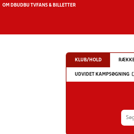
OM DBU
DBU TV
FANS & BILLETTER
KLUB/HOLD
RÆKK
UDVIDET KAMPSØGNING