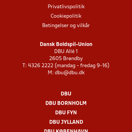
Privatlivspolitik
Cookiepolitik
Betingelser og vilkår
Dansk Boldspil-Union
DBU Allé 1
2605 Brøndby
T: 4326 2222 (mandag - fredag 9-16)
M:
dbu@dbu.dk
DBU
DBU BORNHOLM
DBU FYN
DBU JYLLAND
DBU KØBENHAVN