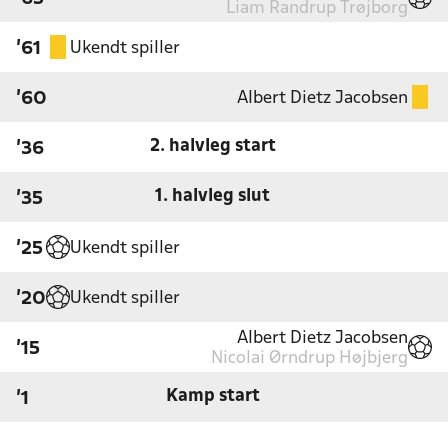
Liam Randrup Trøjborg
Ukendt spiller
'61
Albert Dietz Jacobsen
'60
2. halvleg start
'36
1. halvleg slut
'35
Ukendt spiller
'25
Ukendt spiller
'20
Albert Dietz Jacobsen
'15
Nicolai Ørndrup Højbjerg
Kamp start
'1