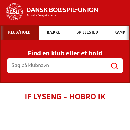
Hvad vil du søge efter?
KLUB/HOLD
RÆKKE
SPILLESTED
KAMP
INDHOLD OG NYHEDER
Find en klub eller et hold
STILLINGER, RESULTATER, KLUBBER OG
HOLD
IF LYSENG - HOBRO IK