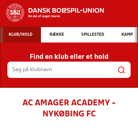
Hvad vil du søge efter?
KLUB/HOLD
RÆKKE
SPILLESTED
KAMP
INDHOLD OG NYHEDER
Find en klub eller et hold
STILLINGER, RESULTATER, KLUBBER OG
HOLD
AC AMAGER ACADEMY -
NYKØBING FC