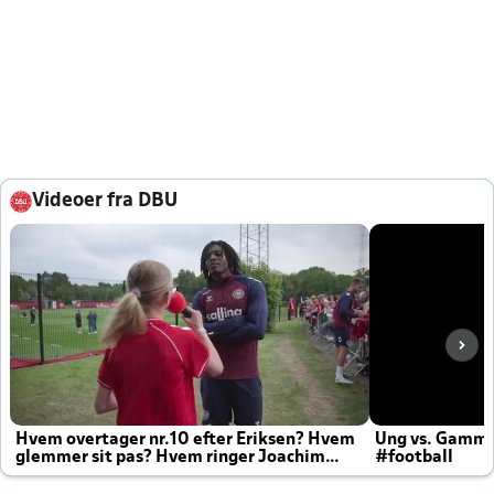
Videoer fra DBU
Hvem overtager nr.10 efter Eriksen? Hvem
Ung vs. Gamm
glemmer sit pas? Hvem ringer Joachim
#football
altid til efter kampe?