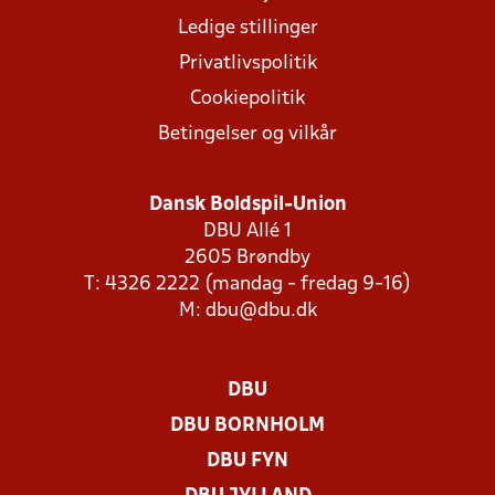
Ledige stillinger
Privatlivspolitik
Cookiepolitik
Betingelser og vilkår
Dansk Boldspil-Union
DBU Allé 1
2605 Brøndby
T: 4326 2222 (mandag - fredag 9-16)
M:
dbu@dbu.dk
DBU
DBU BORNHOLM
DBU FYN