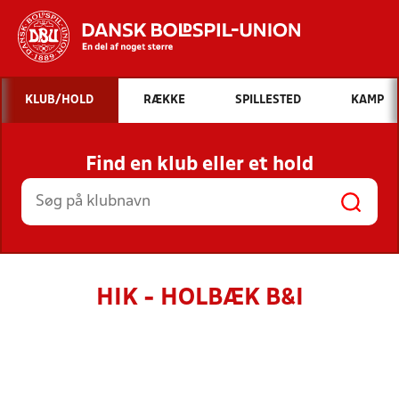
Hvad vil du søge efter?
KLUB/HOLD
RÆKKE
SPILLESTED
KAMP
INDHOLD OG NYHEDER
Find en klub eller et hold
STILLINGER, RESULTATER, KLUBBER OG
HOLD
HIK - HOLBÆK B&I