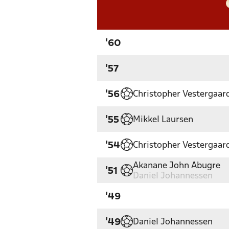
'60
'57
Christopher Vestergaar
'56
Mikkel Laursen
'55
Christopher Vestergaar
'54
Akanane John Abugre
'51
Daniel Johannessen
'49
Daniel Johannessen
'49