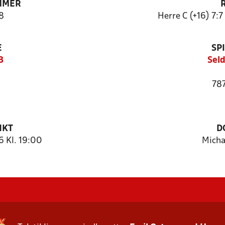
MMER
8
Herre C (+16) 7:
E
SP
3
Seld
787
NKT
D
 Kl. 19:00
Micha