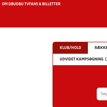
OM DBU
DBU TV
FANS & BILLETTER
KLUB/HOLD
RÆKK
UDVIDET KAMPSØGNING