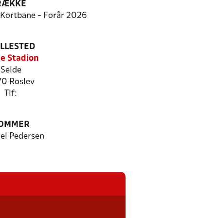
RÆKKE
7 Kortbane - Forår 2026
ILLESTED
e Stadion
Selde
0 Roslev
Tlf:
OMMER
el Pedersen