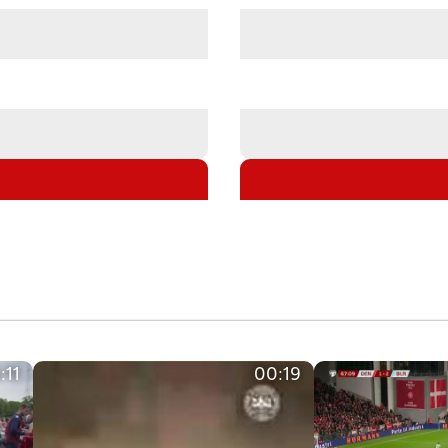
:11
00:19