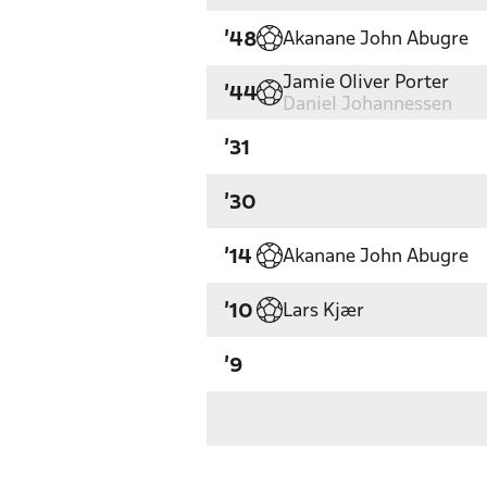
Akanane John Abugre
'48
Jamie Oliver Porter
'44
Daniel Johannessen
'31
'30
Akanane John Abugre
'14
Lars Kjær
'10
'9