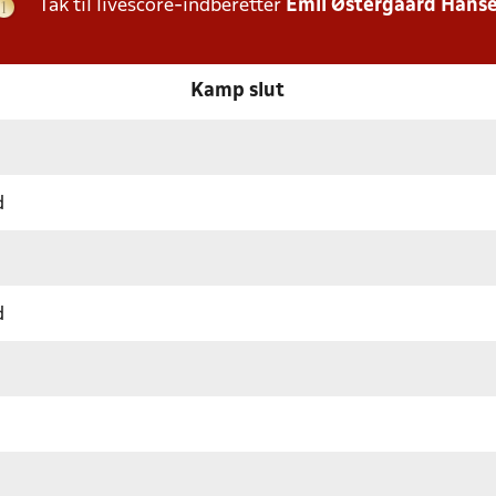
Tak til livescore-indberetter
Emil Østergaard Hans
Kamp slut
d
d