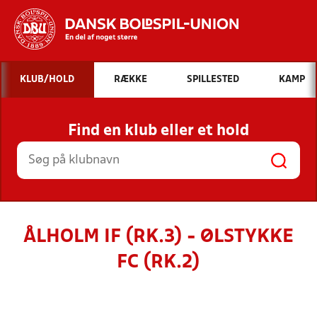
Hvad vil du søge efter?
KLUB/HOLD
RÆKKE
SPILLESTED
KAMP
INDHOLD OG NYHEDER
Find en klub eller et hold
STILLINGER, RESULTATER, KLUBBER OG
HOLD
ÅLHOLM IF (RK.3) - ØLSTYKKE
FC (RK.2)