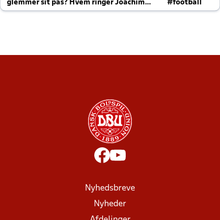
glemmer sit pas? Hvem ringer Joachim
#football
altid til efter kampe?
Nyhedsbreve
Nyheder
Afdelinger