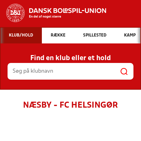
Hvad vil du søge efter?
KLUB/HOLD
RÆKKE
SPILLESTED
KAMP
INDHOLD OG NYHEDER
Find en klub eller et hold
STILLINGER, RESULTATER, KLUBBER OG
HOLD
NÆSBY - FC HELSINGØR