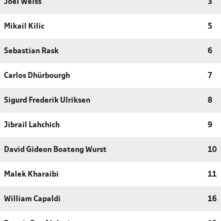
Joel Weiss
3
Mikail Kilic
5
Sebastian Rask
6
Carlos Dhürbourgh
7
Sigurd Frederik Ulriksen
8
Jibrail Lahchich
9
David Gideon Boateng Wurst
10
Malek Kharaibi
11
William Capaldi
16