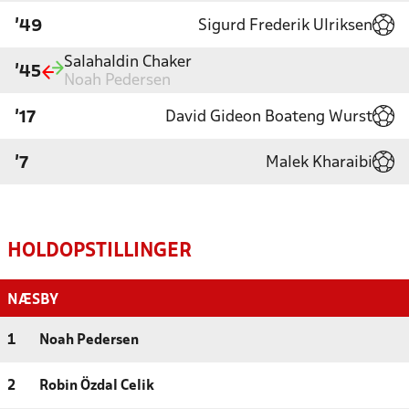
Sigurd Frederik Ulriksen
'49
Salahaldin Chaker
'45
Noah Pedersen
David Gideon Boateng Wurst
'17
Malek Kharaibi
'7
HOLDOPSTILLINGER
NÆSBY
1
Noah Pedersen
2
Robin Özdal Celik