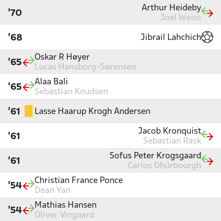
Arthur Heideby
'70
Joel Weiss
Jibrail Lahchich
'68
Oskar R Høyer
'65
Lucas Hansborg-Sørensen
Alaa Bali
'65
Sebastian Knudsen
Lasse Haarup Krogh Andersen
'61
Jacob Kronquist
'61
Sebastian Rask
Sofus Peter Krogsgaard
'61
Carlos Dhürbourgh
Christian France Ponce
'54
Dean Yan
Mathias Hansen
'54
Oliver Vingaard