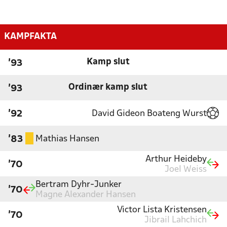
KAMPFAKTA
Kamp slut
'93
Ordinær kamp slut
'93
David Gideon Boateng Wurst
'92
Mathias Hansen
'83
Arthur Heideby
'70
Joel Weiss
Bertram Dyhr-Junker
'70
Magne Alexander Hansen
Victor Lista Kristensen
'70
Jibrail Lahchich