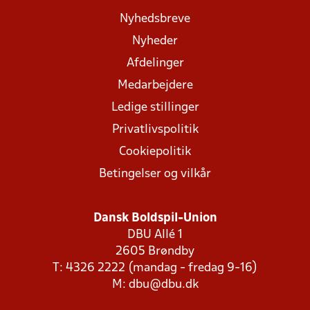
Nyhedsbreve
Nyheder
Afdelinger
Medarbejdere
Ledige stillinger
Privatlivspolitik
Cookiepolitik
Betingelser og vilkår
Dansk Boldspil-Union
DBU Allé 1
2605 Brøndby
T: 4326 2222 (mandag - fredag 9-16)
M:
dbu@dbu.dk