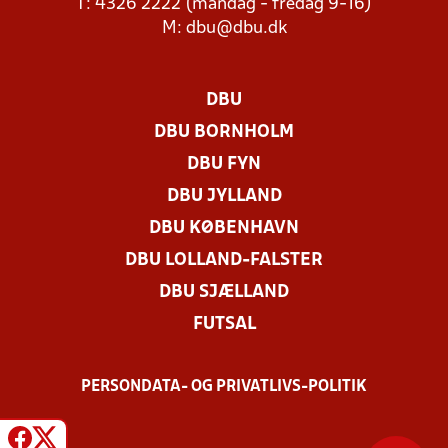
T: 4326 2222 (mandag - fredag 9-16)
M:
dbu@dbu.dk
DBU
DBU BORNHOLM
DBU FYN
DBU JYLLAND
DBU KØBENHAVN
DBU LOLLAND-FALSTER
DBU SJÆLLAND
FUTSAL
PERSONDATA- OG PRIVATLIVS-POLITIK