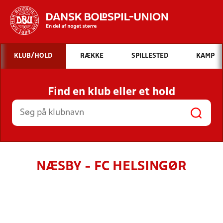
Hvad vil du søge efter?
KLUB/HOLD
RÆKKE
SPILLESTED
KAMP
INDHOLD OG NYHEDER
Find en klub eller et hold
STILLINGER, RESULTATER, KLUBBER OG
HOLD
NÆSBY - FC HELSINGØR