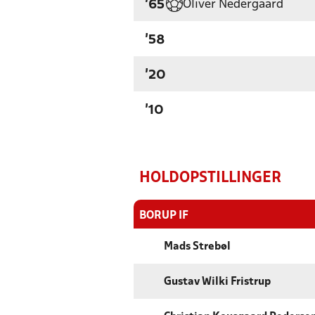
Oliver Nedergaard
'65
'58
'20
'10
HOLDOPSTILLINGER
BORUP IF
Mads Strebøl
Gustav Wilki Fristrup