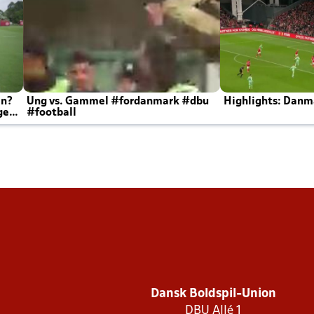
en?
Ung vs. Gammel #fordanmark #dbu
Highlights: Danma
ger
#football
Dansk Boldspil-Union
DBU Allé 1