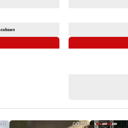
acobsen
:11
00:19