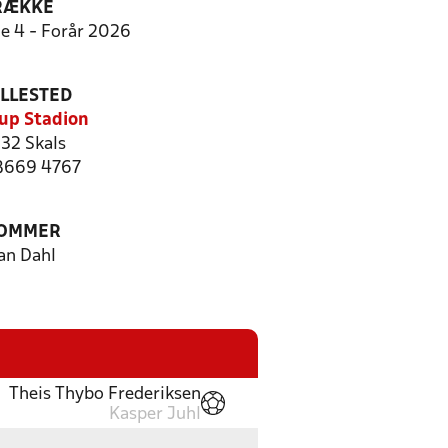
RÆKKE
ie 4 - Forår 2026
ILLESTED
up Stadion
32 Skals
 8669 4767
OMMER
an Dahl
Theis Thybo Frederiksen
Kasper Juhl