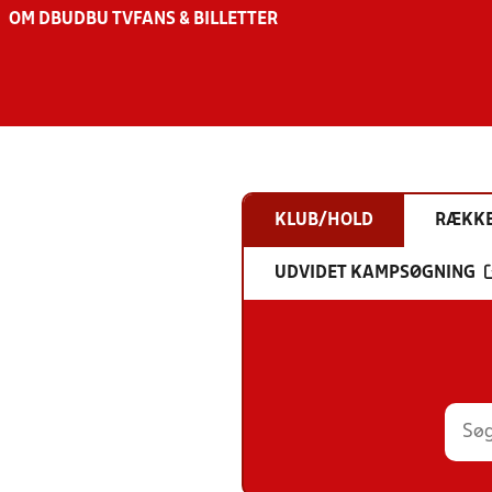
OM DBU
DBU TV
FANS & BILLETTER
KLUB/HOLD
RÆKK
UDVIDET KAMPSØGNING