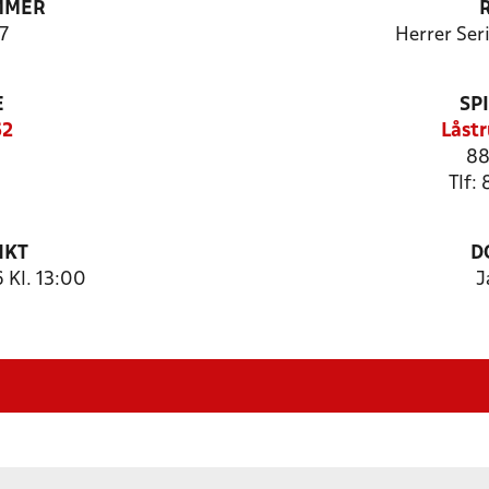
MMER
7
Herrer Ser
E
SP
62
Låstr
88
Tlf:
NKT
D
 Kl. 13:00
J