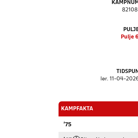
KAMPNU
82108
PULJ
Pulje 
TIDSPU
lør. 11-04-2026
KAMPFAKTA
'75