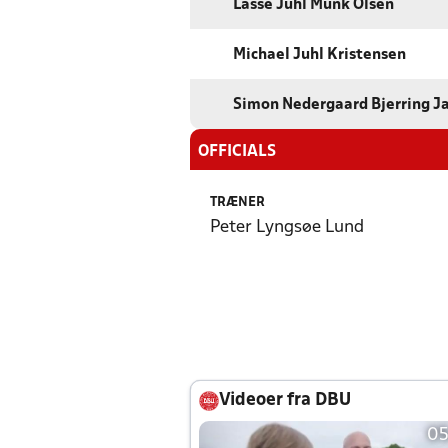
Lasse Juhl Munk Olsen
Michael Juhl Kristensen
Simon Nedergaard Bjerring J
OFFICIALS
TRÆNER
Peter Lyngsøe Lund
Videoer fra DBU
05