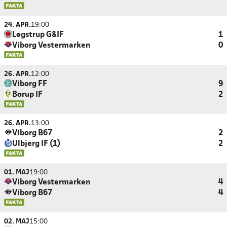
24. APR.
19:00
Løgstrup G&IF
1
Viborg Vestermarken
0
26. APR.
12:00
Viborg FF
9
Borup IF
2
26. APR.
13:00
Viborg B67
2
Ulbjerg IF (1)
2
01. MAJ
19:00
Viborg Vestermarken
4
Viborg B67
4
02. MAJ
15:00