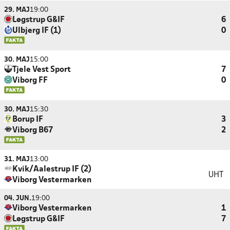
29. MAJ
19:00
Løgstrup G&IF
6
Ulbjerg IF (1)
0
30. MAJ
15:00
Tjele Vest Sport
7
Viborg FF
0
30. MAJ
15:30
Borup IF
3
Viborg B67
2
31. MAJ
13:00
Kvik/Aalestrup IF (2)
UHT
Viborg Vestermarken
04. JUN.
19:00
Viborg Vestermarken
1
Løgstrup G&IF
7