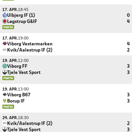
17. APR.
18:45
Ulbjerg IF (1)
0
Løgstrup G&IF
4
17. APR.
19:00
Viborg Vestermarken
4
Kvik/Aalestrup IF (2)
2
19. APR.
12:00
Viborg FF
3
Tjele Vest Sport
3
19. APR.
13:00
Viborg B67
3
Borup IF
3
24. APR.
18:30
Kvik/Aalestrup IF (2)
2
Tjele Vest Sport
3