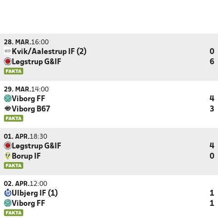
28. MAR.
16:00
Kvik/Aalestrup IF (2)
0
Løgstrup G&IF
6
29. MAR.
14:00
Viborg FF
4
Viborg B67
3
01. APR.
18:30
Løgstrup G&IF
4
Borup IF
0
02. APR.
12:00
Ulbjerg IF (1)
1
Viborg FF
1