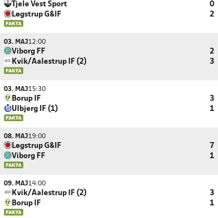
Tjele Vest Sport
0
Løgstrup G&IF
2
03. MAJ
12:00
Viborg FF
2
Kvik/Aalestrup IF (2)
3
03. MAJ
15:30
Borup IF
3
Ulbjerg IF (1)
1
08. MAJ
19:00
Løgstrup G&IF
7
Viborg FF
1
09. MAJ
14:00
Kvik/Aalestrup IF (2)
3
Borup IF
1