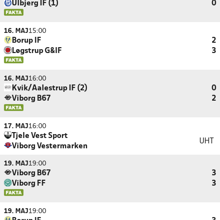
Ulbjerg IF (1)
0
16. MAJ
15:00
Borup IF
2
Løgstrup G&IF
3
16. MAJ
16:00
Kvik/Aalestrup IF (2)
0
Viborg B67
2
17. MAJ
16:00
Tjele Vest Sport
UHT
Viborg Vestermarken
19. MAJ
19:00
Viborg B67
3
Viborg FF
3
19. MAJ
19:00