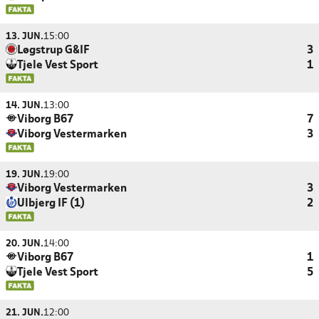
13. JUN.
15:00
Løgstrup G&IF
3
Tjele Vest Sport
1
14. JUN.
13:00
Viborg B67
7
Viborg Vestermarken
3
19. JUN.
19:00
Viborg Vestermarken
3
Ulbjerg IF (1)
2
20. JUN.
14:00
Viborg B67
1
Tjele Vest Sport
5
21. JUN.
12:00