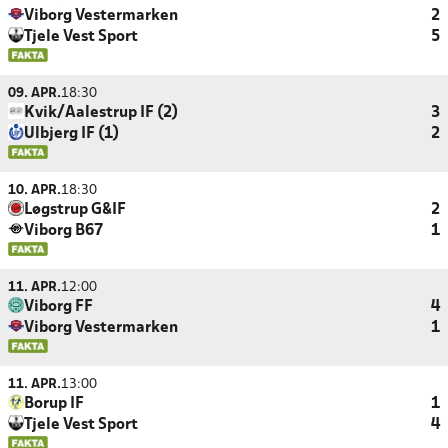
Viborg Vestermarken
2
Tjele Vest Sport
5
09. APR.
18:30
Kvik/Aalestrup IF (2)
3
Ulbjerg IF (1)
2
10. APR.
18:30
Løgstrup G&IF
2
Viborg B67
1
11. APR.
12:00
Viborg FF
4
Viborg Vestermarken
1
11. APR.
13:00
Borup IF
1
Tjele Vest Sport
4