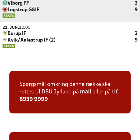
Viborg FF
3
Løgstrup G&IF
9
21. JUN.
12:00
Borup IF
2
Kvik/Aalestrup IF (2)
9
Spørgsmål omkring denne række skal
rettes til DBU Jylland på
mail
eller på tlf:
8939 9999