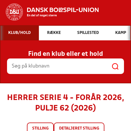
Hvad vil du søge efter?
KLUB/HOLD
RÆKKE
SPILLESTED
KAMP
INDHOLD OG NYHEDER
Find en klub eller et hold
STILLINGER, RESULTATER, KLUBBER OG
HOLD
HERRER SERIE 4 - FORÅR 2026,
PULJE 62 (2026)
STILLING
DETALJERET STILLING