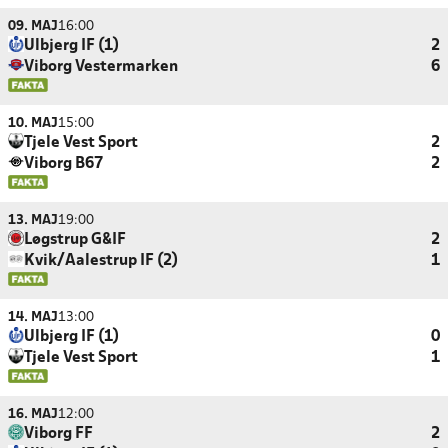
09. MAJ
16:00
Ulbjerg IF (1)
2
Viborg Vestermarken
6
10. MAJ
15:00
Tjele Vest Sport
2
Viborg B67
2
13. MAJ
19:00
Løgstrup G&IF
2
Kvik/Aalestrup IF (2)
1
14. MAJ
13:00
Ulbjerg IF (1)
0
Tjele Vest Sport
1
16. MAJ
12:00
Viborg FF
2