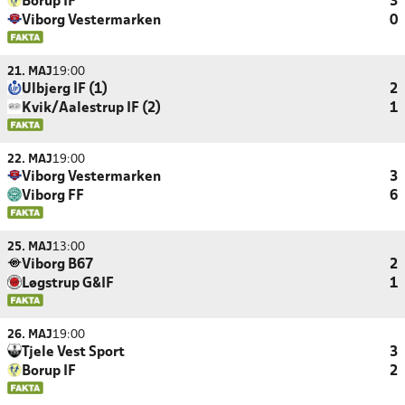
Borup IF
3
Viborg Vestermarken
0
21. MAJ
19:00
Ulbjerg IF (1)
2
Kvik/Aalestrup IF (2)
1
22. MAJ
19:00
Viborg Vestermarken
3
Viborg FF
6
25. MAJ
13:00
Viborg B67
2
Løgstrup G&IF
1
26. MAJ
19:00
Tjele Vest Sport
3
Borup IF
2