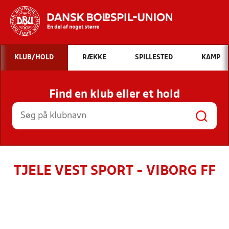
Hvad vil du søge efter?
KLUB/HOLD
RÆKKE
SPILLESTED
KAMP
INDHOLD OG NYHEDER
Find en klub eller et hold
STILLINGER, RESULTATER, KLUBBER OG
HOLD
TJELE VEST SPORT - VIBORG FF