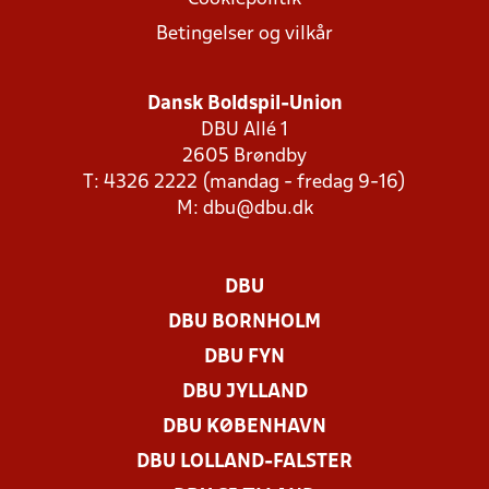
Betingelser og vilkår
Dansk Boldspil-Union
DBU Allé 1
2605 Brøndby
T: 4326 2222 (mandag - fredag 9-16)
M:
dbu@dbu.dk
DBU
DBU BORNHOLM
DBU FYN
DBU JYLLAND
DBU KØBENHAVN
DBU LOLLAND-FALSTER