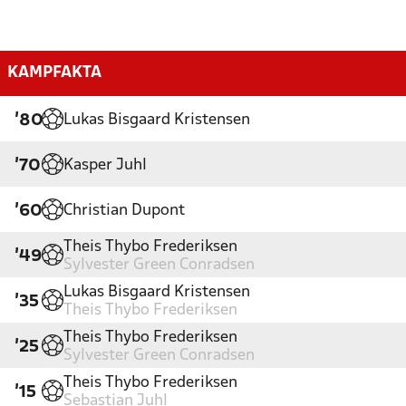
KAMPFAKTA
Lukas Bisgaard Kristensen
'80
Kasper Juhl
'70
Christian Dupont
'60
Theis Thybo Frederiksen
'49
Sylvester Green Conradsen
Lukas Bisgaard Kristensen
'35
Theis Thybo Frederiksen
Theis Thybo Frederiksen
'25
Sylvester Green Conradsen
Theis Thybo Frederiksen
'15
Sebastian Juhl