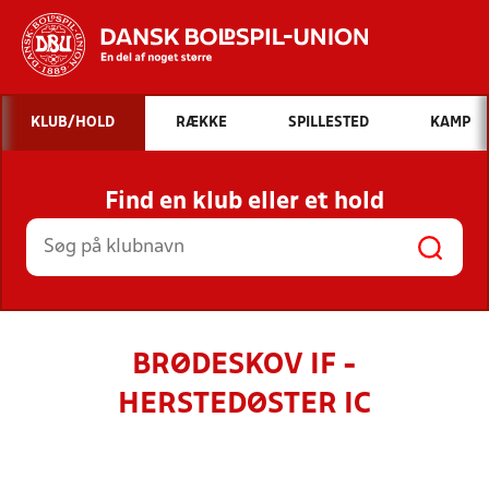
Hvad vil du søge efter?
KLUB/HOLD
RÆKKE
SPILLESTED
KAMP
INDHOLD OG NYHEDER
Find en klub eller et hold
STILLINGER, RESULTATER, KLUBBER OG
HOLD
BRØDESKOV IF -
HERSTEDØSTER IC