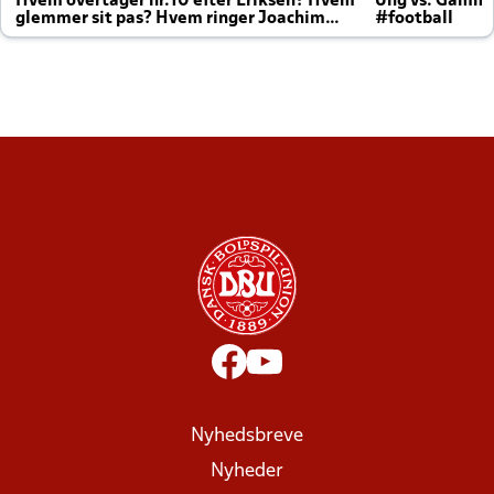
Hvem overtager nr.10 efter Eriksen? Hvem
Ung vs. Gamm
glemmer sit pas? Hvem ringer Joachim
#football
altid til efter kampe?
Nyhedsbreve
Nyheder