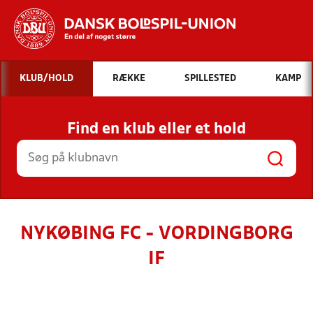
Hvad vil du søge efter?
KLUB/HOLD
RÆKKE
SPILLESTED
KAMP
INDHOLD OG NYHEDER
Find en klub eller et hold
STILLINGER, RESULTATER, KLUBBER OG
HOLD
NYKØBING FC - VORDINGBORG
IF