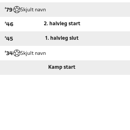
Skjult navn
'79
2. halvleg start
'46
1. halvleg slut
'45
Skjult navn
'34
Kamp start