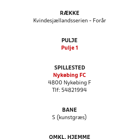
RÆKKE
Kvindesjællandsserien - Forår
PULJE
Pulje 1
SPILLESTED
Nykøbing FC
4800 Nykøbing F
Tlf: 54821994
BANE
S (kunstgræs)
OMKL. HJEMME