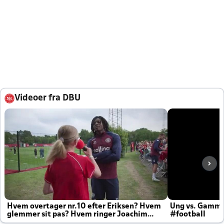
Videoer fra DBU
Hvem overtager nr.10 efter Eriksen? Hvem
Ung vs. Gamm
glemmer sit pas? Hvem ringer Joachim
#football
altid til efter kampe?