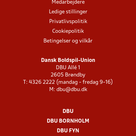
Medarbejdere
Ledige stillinger
Privatlivspolitik
Cookiepolitik
Betingelser og vilkår
Dansk Boldspil-Union
DBU Allé 1
2605 Brøndby
T: 4326 2222 (mandag - fredag 9-16)
M:
dbu@dbu.dk
DBU
DBU BORNHOLM
DBU FYN