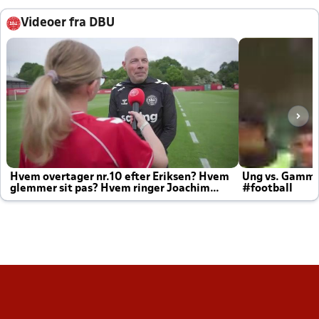
Videoer fra DBU
Hvem overtager nr.10 efter Eriksen? Hvem
Ung vs. Gamm
glemmer sit pas? Hvem ringer Joachim
#football
altid til efter kampe?