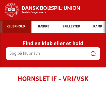
Hvad vil du søge efter?
KLUB/HOLD
RÆKKE
SPILLESTED
KAMP
INDHOLD OG NYHEDER
Find en klub eller et hold
STILLINGER, RESULTATER, KLUBBER OG
HOLD
HORNSLET IF - VRI/VSK