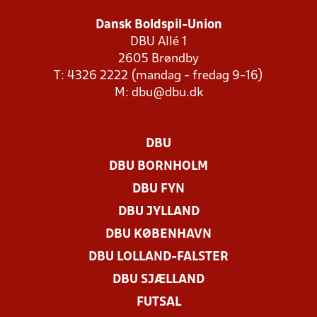
Dansk Boldspil-Union
DBU Allé 1
2605 Brøndby
T: 4326 2222 (mandag - fredag 9-16)
M:
dbu@dbu.dk
DBU
DBU BORNHOLM
DBU FYN
DBU JYLLAND
DBU KØBENHAVN
DBU LOLLAND-FALSTER
DBU SJÆLLAND
FUTSAL