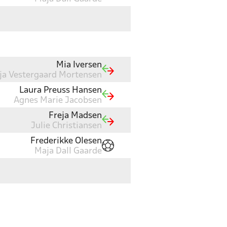
Mia Iversen
ja Vestergaard Mortensen
Laura Preuss Hansen
Agnes Marie Jacobsen
Freja Madsen
Julie Christiansen
Frederikke Olesen
Maja Dall Gaarde