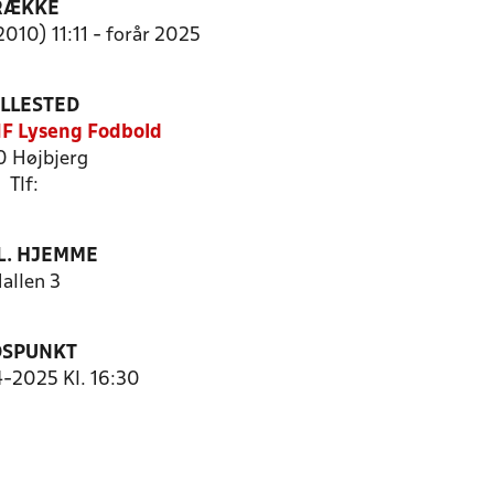
RÆKKE
2010) 11:11 - forår 2025
ILLESTED
IF Lyseng Fodbold
 Højbjerg
Tlf:
. HJEMME
allen 3
DSPUNKT
4-2025 Kl. 16:30