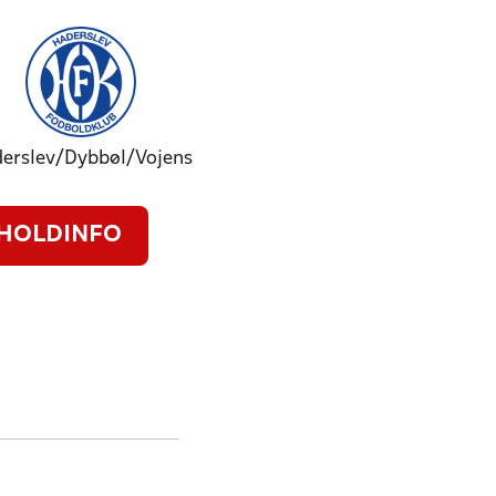
erslev/Dybbøl/Vojens
HOLDINFO