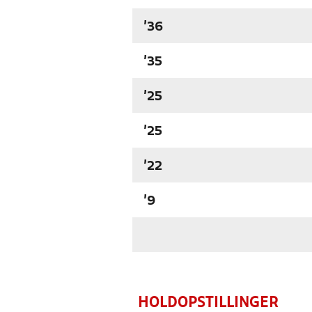
'36
'35
'25
'25
'22
'9
HOLDOPSTILLINGER