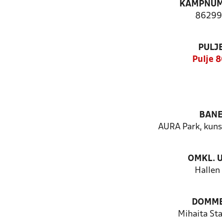
KAMPNU
86299
PULJ
Pulje 8
BAN
AURA Park, kun
OMKL. 
Hallen
DOMM
Mihaita St