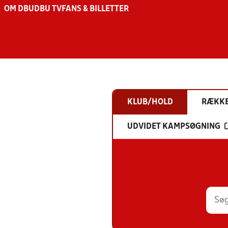
OM DBU
DBU TV
FANS & BILLETTER
KLUB/HOLD
RÆKK
UDVIDET KAMPSØGNING