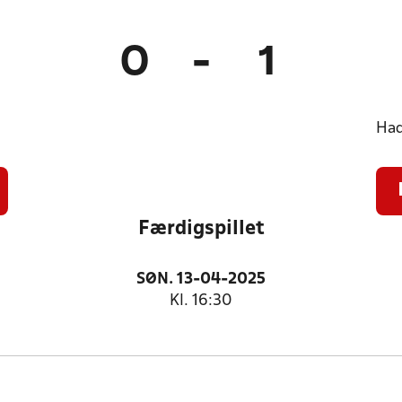
0
-
1
Had
Færdigspillet
SØN. 13-04-2025
Kl. 16:30