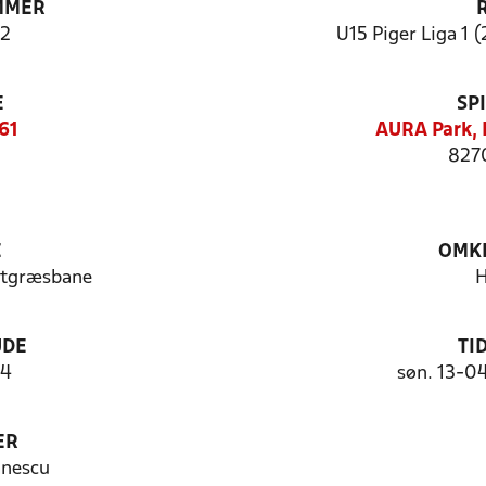
MMER
2
U15 Piger Liga 1 (
E
SP
61
AURA Park, 
8270
E
OMKL
stgræsbane
H
UDE
TI
 4
søn. 13-0
ER
anescu