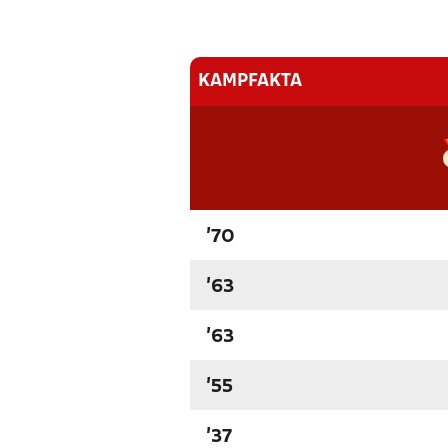
KAMPFAKTA
'70
'63
'63
'55
'37