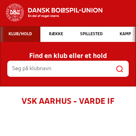
Hvad vil du søge efter?
KLUB/HOLD
RÆKKE
SPILLESTED
KAMP
INDHOLD OG NYHEDER
Find en klub eller et hold
STILLINGER, RESULTATER, KLUBBER OG
HOLD
VSK AARHUS - VARDE IF