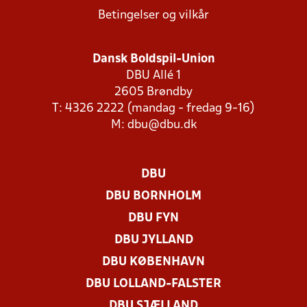
Betingelser og vilkår
Dansk Boldspil-Union
DBU Allé 1
2605 Brøndby
T: 4326 2222 (mandag - fredag 9-16)
M:
dbu@dbu.dk
DBU
DBU BORNHOLM
DBU FYN
DBU JYLLAND
DBU KØBENHAVN
DBU LOLLAND-FALSTER
DBU SJÆLLAND