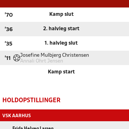
Kamp slut
'70
2. halvleg start
'36
1. halvleg slut
'35
Josefine Mulbjerg Christensen
'11
Annali Ohrt Jensen
Kamp start
HOLDOPSTILLINGER
VSK AARHUS
Frida Helveg Larsen