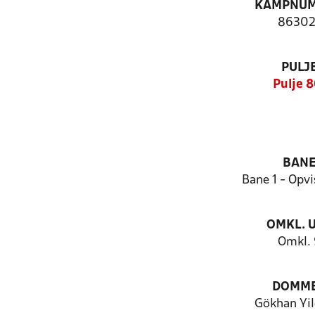
KAMPNU
86302
PULJ
Pulje 8
BAN
Bane 1 - Opv
OMKL. 
Omkl.
DOMM
Gökhan Yil