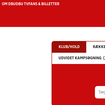
OM DBU
DBU TV
FANS & BILLETTER
KLUB/HOLD
RÆKK
UDVIDET KAMPSØGNING