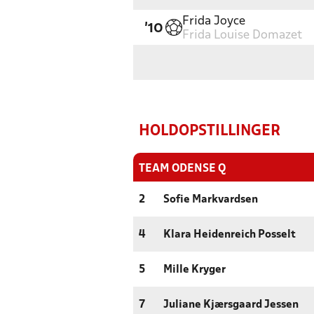
Frida Joyce
'10
Frida Louise Domazet
HOLDOPSTILLINGER
TEAM ODENSE Q
2
Sofie Markvardsen
4
Klara Heidenreich Posselt
5
Mille Kryger
7
Juliane Kjærsgaard Jessen