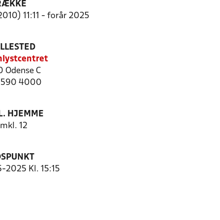
RÆKKE
2010) 11:11 - forår 2025
ILLESTED
lystcentret
 Odense C
 6590 4000
. HJEMME
mkl. 12
DSPUNKT
5-2025 Kl. 15:15