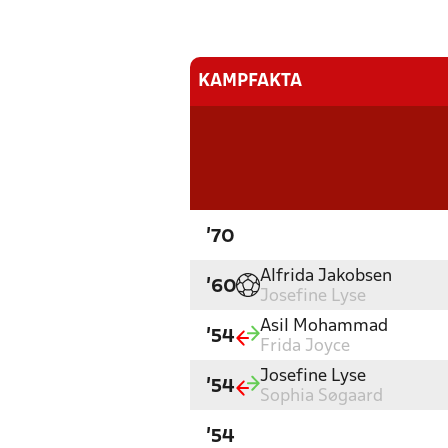
KAMPFAKTA
'70
Alfrida Jakobsen
'60
Josefine Lyse
Asil Mohammad
'54
Frida Joyce
Josefine Lyse
'54
Sophia Søgaard
'54