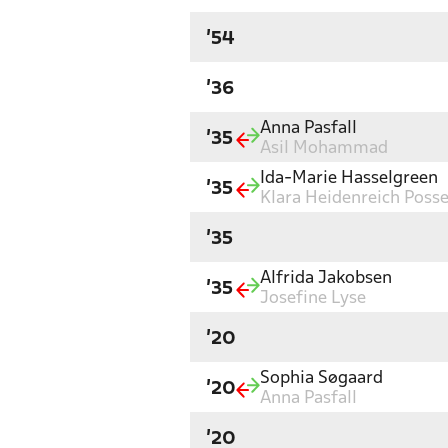
'54
'36
Anna Pasfall
'35
Asil Mohammad
Ida-Marie Hasselgreen
'35
Klara Heidenreich Posse
'35
Alfrida Jakobsen
'35
Josefine Lyse
'20
Sophia Søgaard
'20
Anna Pasfall
'20