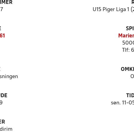
MMER
7
U15 Piger Liga 1 (
E
SP
61
Marien
5000
Tlf:
E
OMKL
isningen
O
UDE
TI
 9
søn. 11-0
ER
dirim