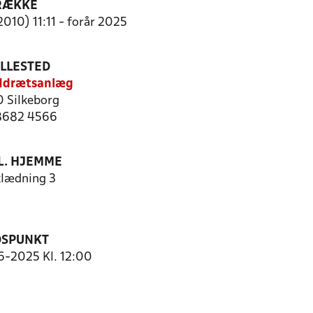
RÆKKE
2010) 11:11 - forår 2025
ILLESTED
 Idrætsanlæg
 Silkeborg
 8682 4566
. HJEMME
lædning 3
DSPUNKT
6-2025 Kl. 12:00