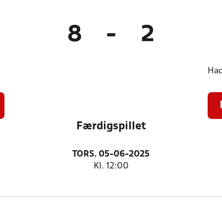
8
-
2
Had
Færdigspillet
TORS. 05-06-2025
Kl. 12:00