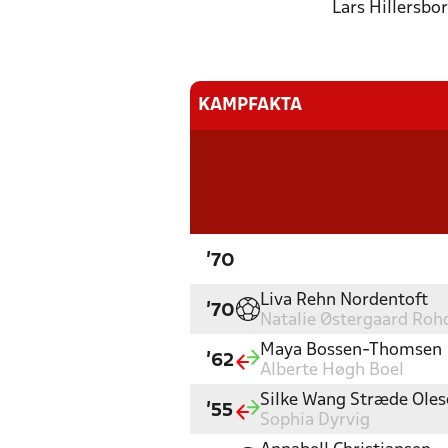
Lars Hillersbo
KAMPFAKTA
'70
Liva Rehn Nordentoft
'70
Natalie Østergaard Roh
Maya Bossen-Thomsen
'62
Alberte Høgh Boel
Silke Wang Stræde Oles
'55
Sophia Dyrvig