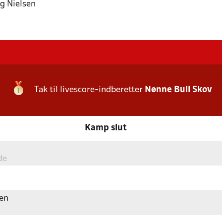
rg Nielsen
Tak til livescore-indberetter
Nønne Bull Skov
Kamp slut
de
en