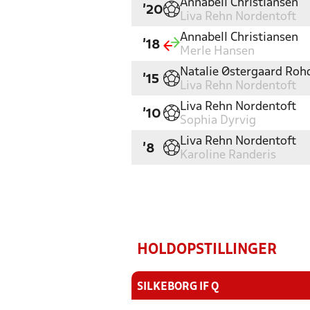
Annabell Christiansen
'20
Liva Rehn Nordentoft
Annabell Christiansen
'18
Merle Hansen
Natalie Østergaard Roh
'15
Liva Rehn Nordentoft
Liva Rehn Nordentoft
'10
Sophia Dyrvig
Liva Rehn Nordentoft
'8
Karoline Randeris
HOLDOPSTILLINGER
SILKEBORG IF Q