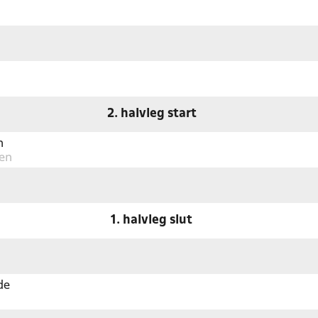
2. halvleg start
n
en
1. halvleg slut
de