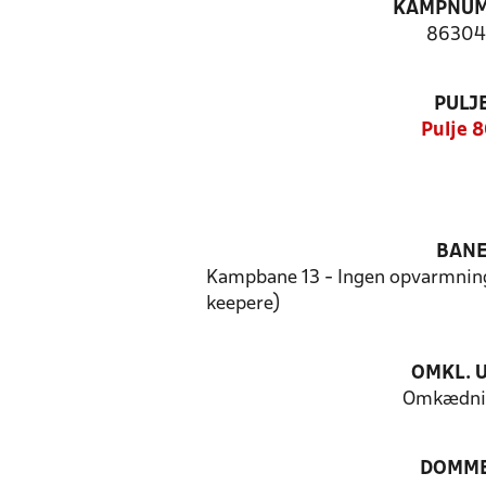
KAMPNU
86304
PULJ
Pulje 8
BAN
Kampbane 13 - Ingen opvarmnin
keepere)
OMKL. 
Omkædni
DOMM