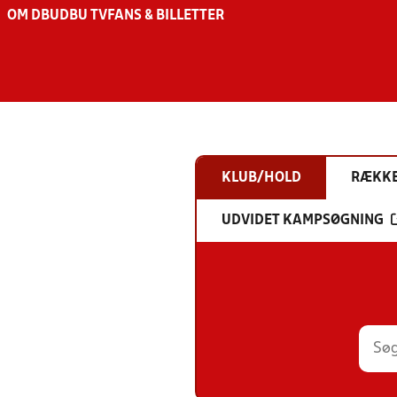
OM DBU
DBU TV
FANS & BILLETTER
KLUB/HOLD
RÆKK
UDVIDET KAMPSØGNING