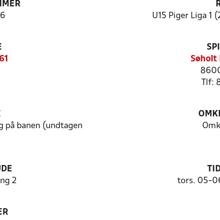
MMER
6
U15 Piger Liga 1 (
E
SP
61
Søholt
8600
Tlf:
E
OMKL
g på banen (undtagen
Omk
UDE
TI
ng 2
tors. 05-0
ER