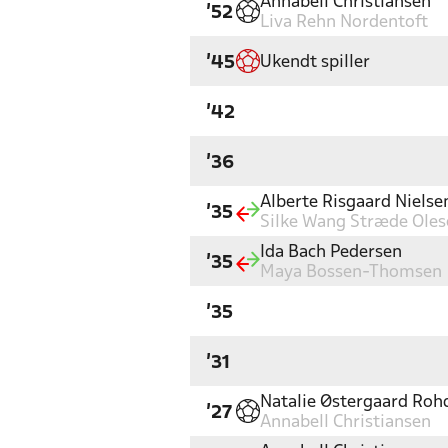
Annabell Christiansen
'52
Liva Rehn Nordentoft
Ukendt spiller
'45
'42
'36
Alberte Risgaard Nielse
'35
Silke Wang Stræde Oles
Ida Bach Pedersen
'35
Maya Bossen-Thomsen
'35
'31
Natalie Østergaard Roh
'27
Annabell Christiansen