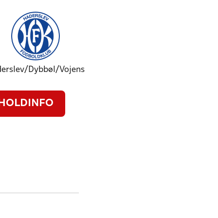
erslev/Dybbøl/Vojens
HOLDINFO