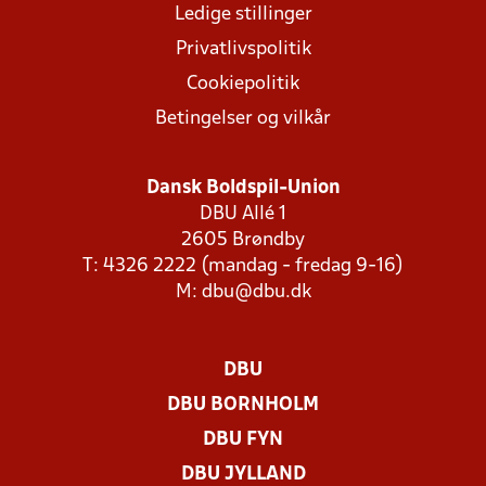
Ledige stillinger
Privatlivspolitik
Cookiepolitik
Betingelser og vilkår
Dansk Boldspil-Union
DBU Allé 1
2605 Brøndby
T: 4326 2222 (mandag - fredag 9-16)
M:
dbu@dbu.dk
DBU
DBU BORNHOLM
DBU FYN
DBU JYLLAND