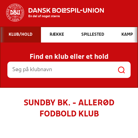
Hvad vil du søge efter?
KLUB/HOLD
RÆKKE
SPILLESTED
KAMP
INDHOLD OG NYHEDER
Find en klub eller et hold
STILLINGER, RESULTATER, KLUBBER OG
HOLD
SUNDBY BK. - ALLERØD
FODBOLD KLUB