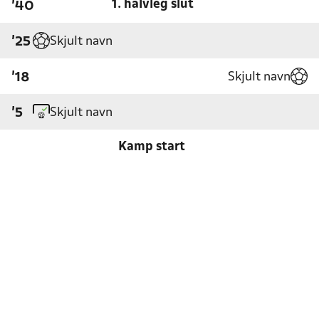
1. halvleg slut
'40
Skjult navn
'25
Skjult navn
'18
Skjult navn
'5
Kamp start