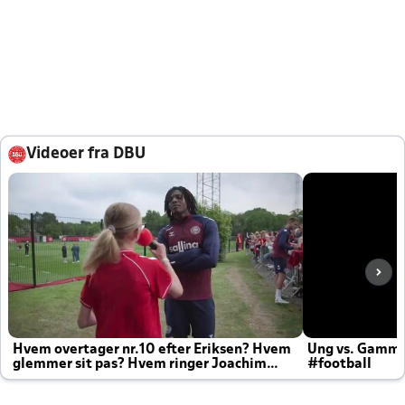
Videoer fra DBU
Hvem overtager nr.10 efter Eriksen? Hvem
Ung vs. Gamm
glemmer sit pas? Hvem ringer Joachim
#football
altid til efter kampe?