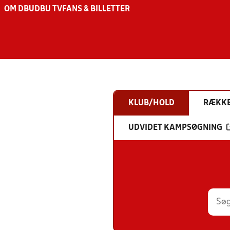
OM DBU
DBU TV
FANS & BILLETTER
KLUB/HOLD
RÆKK
UDVIDET KAMPSØGNING