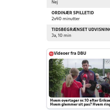
Nej
ORDINÆR SPILLETID
2x40 minutter
TIDSBEGRÆNSET UDVISNIN
Ja, 10 min
Videoer fra DBU
05
Hvem overtager nr.10 efter Eriks
Hvem glemmer sit pas? Hvem rin
Joachim altid til efter kampe?