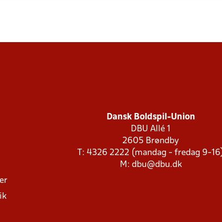
Dansk Boldspil-Union
DBU Allé 1
2605 Brøndby
T: 4326 2222 (mandag - fredag 9-16
M:
dbu@dbu.dk
ger
ik