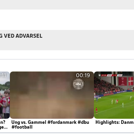
G VED ADVARSEL
:11
00:19
en?
Ung vs. Gammel #fordanmark #dbu
Highlights: Danma
ger
#football