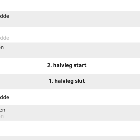
Odde
Odde
en
2. halvleg start
1. halvleg slut
Odde
en
en