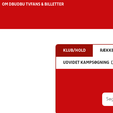
OM DBU
DBU TV
FANS & BILLETTER
KLUB/HOLD
RÆKK
UDVIDET KAMPSØGNING