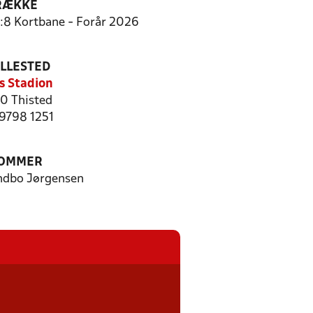
RÆKKE
8:8 Kortbane - Forår 2026
ILLESTED
s Stadion
0 Thisted
 9798 1251
OMMER
endbo Jørgensen