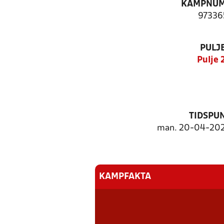
KAMPNU
97336
PULJ
Pulje 
TIDSPU
man. 20-04-202
KAMPFAKTA