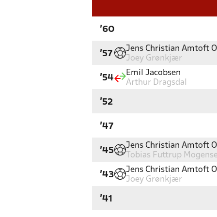
'60
Jens Christian Amtoft 
'57
Joey Grønkjær
Emil Jacobsen
'54
Arthur Dragsdal
'52
'47
Jens Christian Amtoft 
'45
Tobias Futtrup Mogens
Jens Christian Amtoft 
'43
Joey Grønkjær
'41