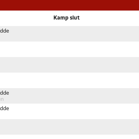
Kamp slut
Odde
Odde
en
Odde