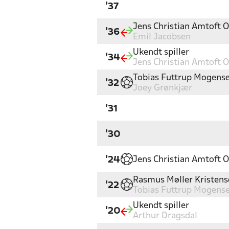
'37
Jens Christian Amtoft 
'36
Emil Jacobsen
Ukendt spiller
'34
Jens Christian Amtoft 
Tobias Futtrup Mogens
'32
Joey Grønkjær
'31
'30
Jens Christian Amtoft 
'24
Rasmus Møller Kristens
'22
Tobias Futtrup Mogens
Ukendt spiller
'20
Arthur Dragsdal