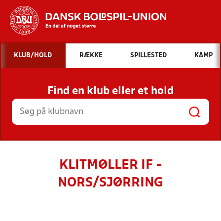
Hvad vil du søge efter?
KLUB/HOLD
RÆKKE
SPILLESTED
KAMP
INDHOLD OG NYHEDER
Find en klub eller et hold
STILLINGER, RESULTATER, KLUBBER OG
HOLD
KLITMØLLER IF -
NORS/SJØRRING