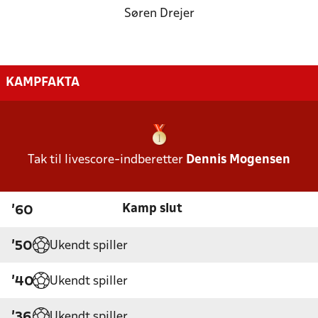
Søren Drejer
KAMPFAKTA
Tak til livescore-indberetter
Dennis Mogensen
Kamp slut
'60
Ukendt spiller
'50
Ukendt spiller
'40
Ukendt spiller
'36