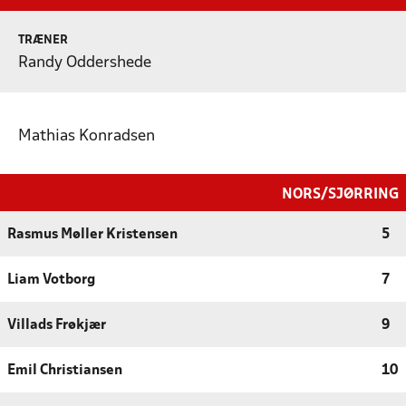
TRÆNER
Randy Oddershede
Mathias Konradsen
NORS/SJØRRING
Rasmus Møller Kristensen
5
Liam Votborg
7
Villads Frøkjær
9
Emil Christiansen
10