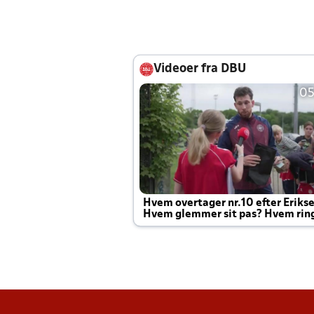
Videoer fra DBU
05
Hvem overtager nr.10 efter Eriks
Hvem glemmer sit pas? Hvem rin
Joachim altid til efter kampe?