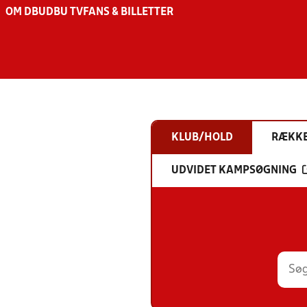
OM DBU
DBU TV
FANS & BILLETTER
KLUB/HOLD
RÆKK
UDVIDET KAMPSØGNING