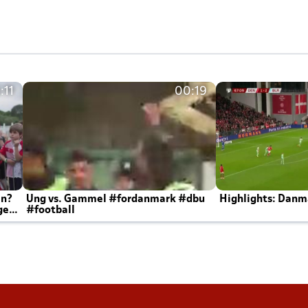
:11
00:19
en?
Ung vs. Gammel #fordanmark #dbu
Highlights: Danma
ger
#football