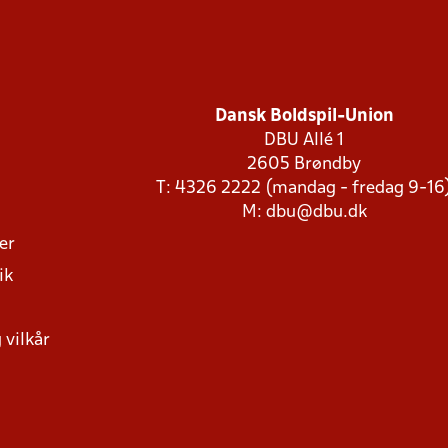
Dansk Boldspil-Union
DBU Allé 1
2605 Brøndby
T: 4326 2222 (mandag - fredag 9-16
M:
dbu@dbu.dk
ger
ik
 vilkår