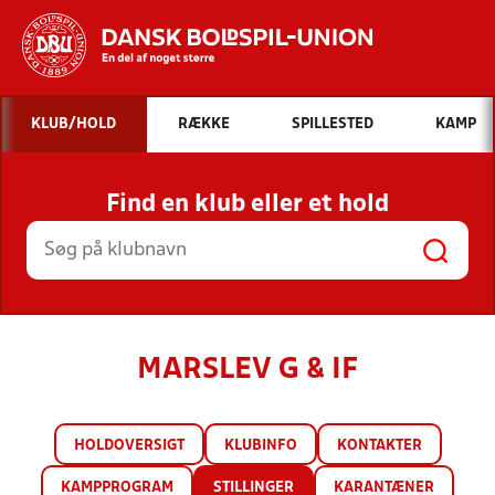
Hvad vil du søge efter?
KLUB/HOLD
RÆKKE
SPILLESTED
KAMP
INDHOLD OG NYHEDER
Find en klub eller et hold
STILLINGER, RESULTATER, KLUBBER OG
HOLD
MARSLEV G & IF
HOLDOVERSIGT
KLUBINFO
KONTAKTER
KAMPPROGRAM
STILLINGER
KARANTÆNER