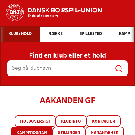
Hvad vil du søge efter?
KLUB/HOLD
RÆKKE
SPILLESTED
KAMP
INDHOLD OG NYHEDER
Find en klub eller et hold
STILLINGER, RESULTATER, KLUBBER OG
HOLD
AAKANDEN GF
HOLDOVERSIGT
KLUBINFO
KONTAKTER
KAMPPROGRAM
STILLINGER
KARANTÆNER