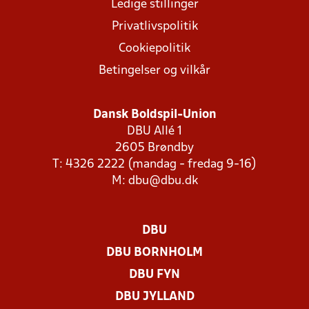
Ledige stillinger
Privatlivspolitik
Cookiepolitik
Betingelser og vilkår
Dansk Boldspil-Union
DBU Allé 1
2605 Brøndby
T: 4326 2222 (mandag - fredag 9-16)
M:
dbu@dbu.dk
DBU
DBU BORNHOLM
DBU FYN
DBU JYLLAND