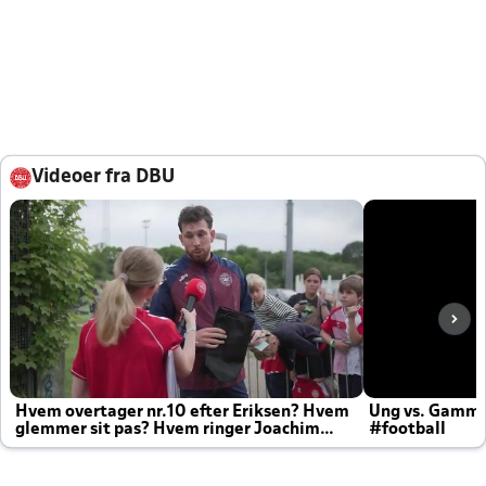
Videoer fra DBU
Hvem overtager nr.10 efter Eriksen? Hvem
Ung vs. Gamm
glemmer sit pas? Hvem ringer Joachim
#football
altid til efter kampe?