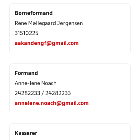
Børneformand
Rene Møllegaard Jørgensen
31510225
aakandengf@gmail.com
Formand
Anne-lene Noach
24282233
/
24282233
annelene.noach@gmail.com
Kasserer