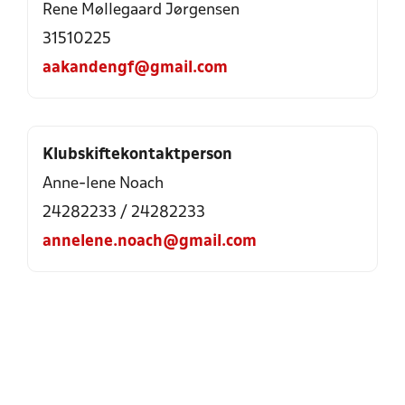
Rene Møllegaard Jørgensen
31510225
aakandengf@gmail.com
Klubskiftekontaktperson
Anne-lene Noach
24282233
/
24282233
annelene.noach@gmail.com