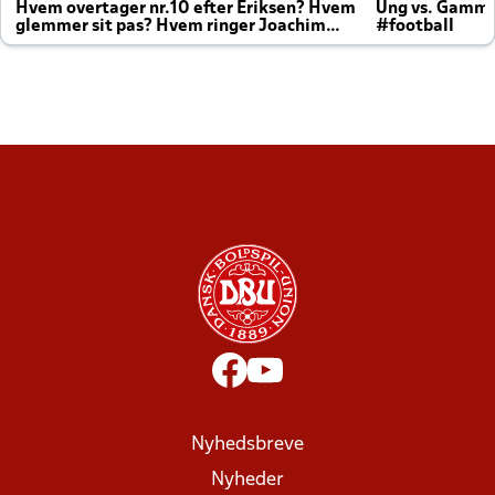
Hvem overtager nr.10 efter Eriksen? Hvem
Ung vs. Gamm
glemmer sit pas? Hvem ringer Joachim
#football
altid til efter kampe?
Nyhedsbreve
Nyheder