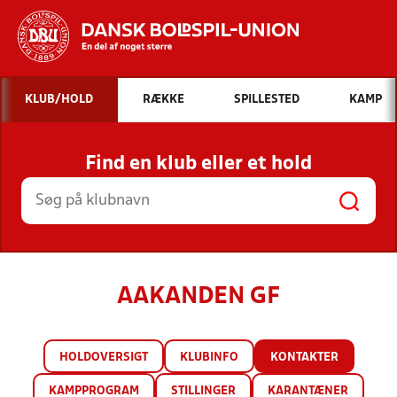
Hvad vil du søge efter?
KLUB/HOLD
RÆKKE
SPILLESTED
KAMP
INDHOLD OG NYHEDER
Find en klub eller et hold
STILLINGER, RESULTATER, KLUBBER OG
HOLD
AAKANDEN GF
HOLDOVERSIGT
KLUBINFO
KONTAKTER
KAMPPROGRAM
STILLINGER
KARANTÆNER