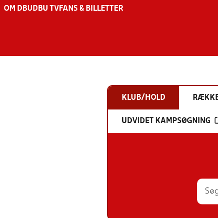
OM DBU
DBU TV
FANS & BILLETTER
KLUB/HOLD
RÆKK
UDVIDET KAMPSØGNING