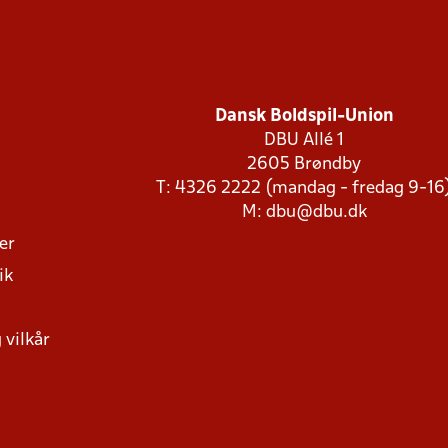
Dansk Boldspil-Union
DBU Allé 1
2605 Brøndby
T: 4326 2222 (mandag - fredag 9-16
M:
dbu@dbu.dk
ger
ik
 vilkår