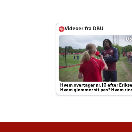
Videoer fra DBU
05
Hvem overtager nr.10 efter Eriks
Hvem glemmer sit pas? Hvem rin
Joachim altid til efter kampe?