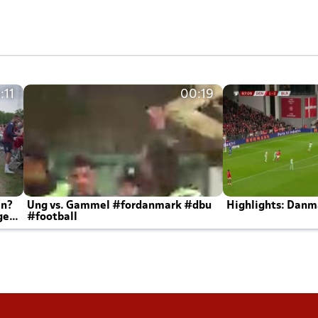
:11
00:19
en?
Ung vs. Gammel #fordanmark #dbu
Highlights: Danma
ger
#football