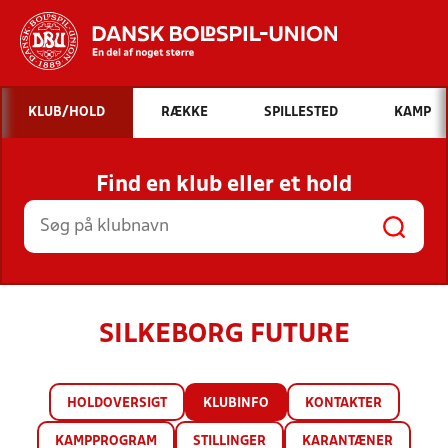
Hvad vil du søge efter?
KLUB/HOLD
RÆKKE
SPILLESTED
KAMP
INDHOLD OG NYHEDER
Find en klub eller et hold
STILLINGER, RESULTATER, KLUBBER OG
HOLD
SILKEBORG FUTURE
HOLDOVERSIGT
KLUBINFO
KONTAKTER
KAMPPROGRAM
STILLINGER
KARANTÆNER