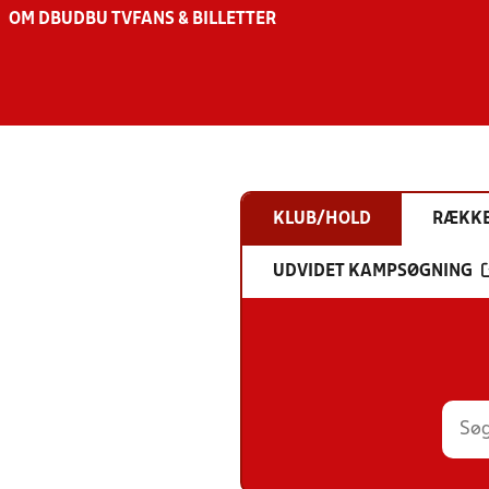
OM DBU
DBU TV
FANS & BILLETTER
KLUB/HOLD
RÆKK
UDVIDET KAMPSØGNING