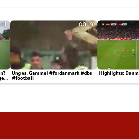
:11
00:19
en?
Ung vs. Gammel #fordanmark #dbu
Highlights: Danma
ger
#football