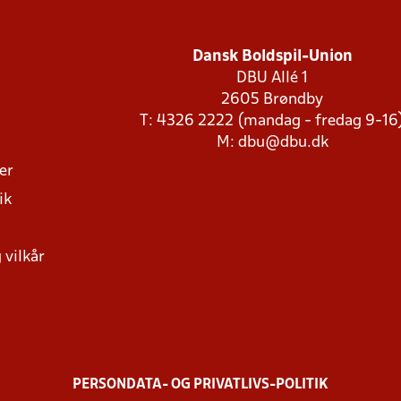
Dansk Boldspil-Union
DBU Allé 1
2605 Brøndby
T: 4326 2222 (mandag - fredag 9-16
M:
dbu@dbu.dk
ger
ik
 vilkår
PERSONDATA- OG PRIVATLIVS-POLITIK