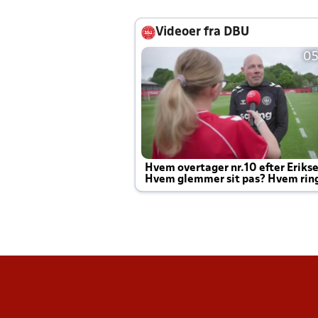
Videoer fra DBU
05
Hvem overtager nr.10 efter Eriks
Hvem glemmer sit pas? Hvem rin
Joachim altid til efter kampe?