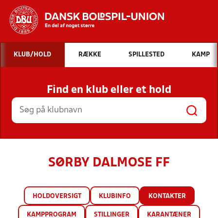
Hvad vil du søge efter?
KLUB/HOLD
RÆKKE
SPILLESTED
KAMP
INDHOLD OG NYHEDER
Find en klub eller et hold
STILLINGER, RESULTATER, KLUBBER OG
HOLD
SØRBY DALMOSE FF
HOLDOVERSIGT
KLUBINFO
KONTAKTER
KAMPPROGRAM
STILLINGER
KARANTÆNER