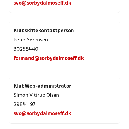
svo@sorbydalmoseff.dk
Klubskiftekontaktperson
Peter Sørensen
30258440
formand@sorbydalmoseff.dk
KlubWeb-administrator
Simon Vittrup Olsen
29841197
svo@sorbydalmoseff.dk