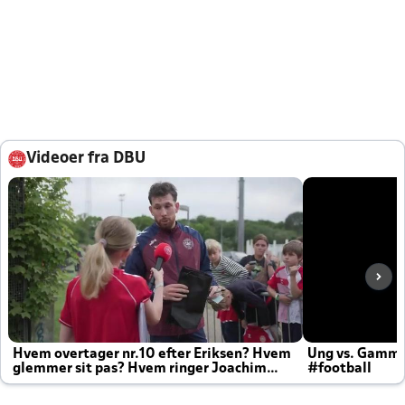
Videoer fra DBU
Hvem overtager nr.10 efter Eriksen? Hvem
Ung vs. Gamm
glemmer sit pas? Hvem ringer Joachim
#football
altid til efter kampe?