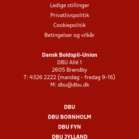
Ledige stillinger
Privatlivspolitik
Cookiepolitik
Betingelser og vilkår
Dansk Boldspil-Union
DBU Allé 1
2605 Brøndby
T: 4326 2222 (mandag - fredag 9-16)
M:
dbu@dbu.dk
DBU
DBU BORNHOLM
DBU FYN
DBU JYLLAND