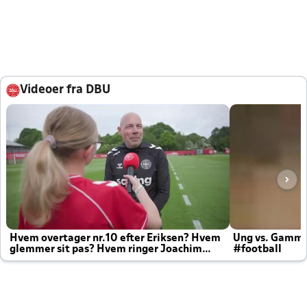
Videoer fra DBU
Hvem overtager nr.10 efter Eriksen? Hvem
Ung vs. Gamm
glemmer sit pas? Hvem ringer Joachim
#football
altid til efter kampe?