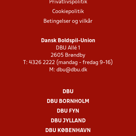
Privatlivspolitik
Cookiepolitik
Betingelser og vilkår
Dansk Boldspil-Union
DBU Allé 1
2605 Brøndby
T: 4326 2222 (mandag - fredag 9-16)
M:
dbu@dbu.dk
DBU
DBU BORNHOLM
DBU FYN
DBU JYLLAND
DBU KØBENHAVN