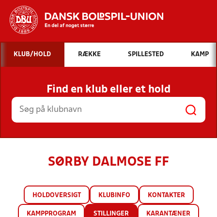
Hvad vil du søge efter?
KLUB/HOLD
RÆKKE
SPILLESTED
KAMP
INDHOLD OG NYHEDER
Find en klub eller et hold
STILLINGER, RESULTATER, KLUBBER OG
HOLD
SØRBY DALMOSE FF
HOLDOVERSIGT
KLUBINFO
KONTAKTER
KAMPPROGRAM
STILLINGER
KARANTÆNER