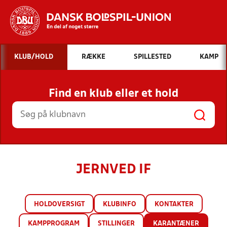
Hvad vil du søge efter?
KLUB/HOLD
RÆKKE
SPILLESTED
KAMP
INDHOLD OG NYHEDER
Find en klub eller et hold
STILLINGER, RESULTATER, KLUBBER OG
HOLD
JERNVED IF
HOLDOVERSIGT
KLUBINFO
KONTAKTER
KAMPPROGRAM
STILLINGER
KARANTÆNER