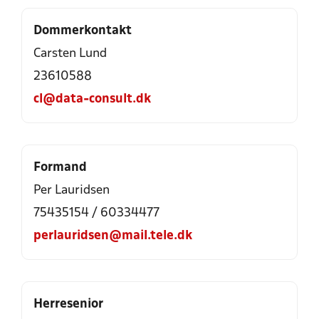
Dommerkontakt
Carsten Lund
23610588
cl@data-consult.dk
Formand
Per Lauridsen
75435154
/
60334477
perlauridsen@mail.tele.dk
Herresenior