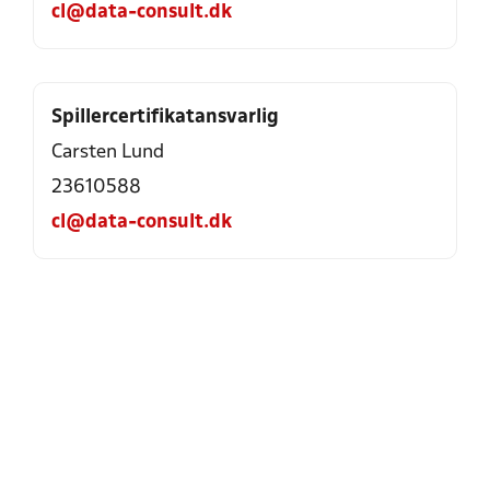
cl@data-consult.dk
Spillercertifikatansvarlig
Carsten Lund
23610588
cl@data-consult.dk