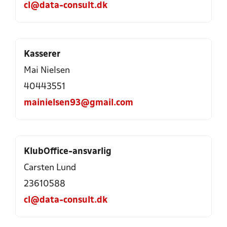
cl@data-consult.dk
Kasserer
Mai Nielsen
40443551
mainielsen93@gmail.com
KlubOffice-ansvarlig
Carsten Lund
23610588
cl@data-consult.dk