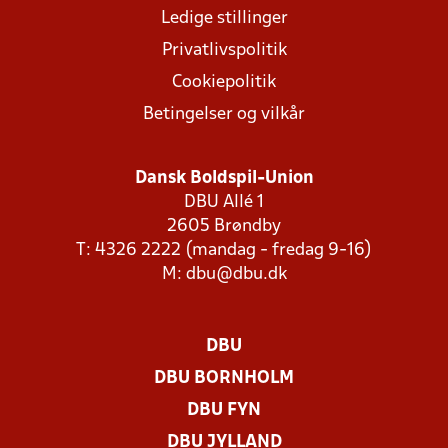
Ledige stillinger
Privatlivspolitik
Cookiepolitik
Betingelser og vilkår
Dansk Boldspil-Union
DBU Allé 1
2605 Brøndby
T: 4326 2222 (mandag - fredag 9-16)
M:
dbu@dbu.dk
DBU
DBU BORNHOLM
DBU FYN
DBU JYLLAND