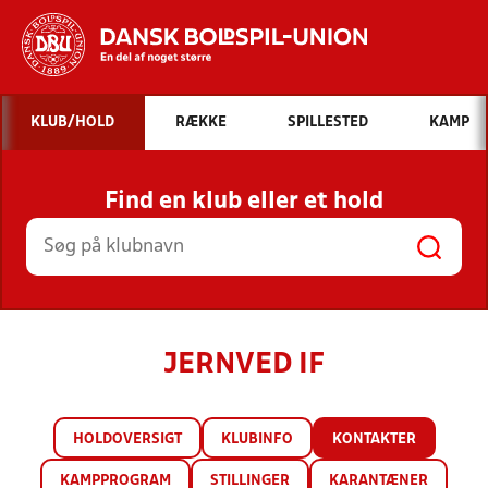
Hvad vil du søge efter?
KLUB/HOLD
RÆKKE
SPILLESTED
KAMP
INDHOLD OG NYHEDER
Find en klub eller et hold
STILLINGER, RESULTATER, KLUBBER OG
HOLD
JERNVED IF
HOLDOVERSIGT
KLUBINFO
KONTAKTER
KAMPPROGRAM
STILLINGER
KARANTÆNER