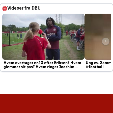
Videoer fra DBU
Hvem overtager nr.10 efter Eriksen? Hvem
Ung vs. Gamm
glemmer sit pas? Hvem ringer Joachim
#football
altid til efter kampe?