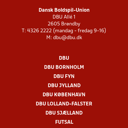
Dansk Boldspil-Union
DBU Allé 1
2605 Brøndby
T: 4326 2222 (mandag - fredag 9-16)
M:
dbu@dbu.dk
DBU
DBU BORNHOLM
DBU FYN
DBU JYLLAND
DBU KØBENHAVN
DBU LOLLAND-FALSTER
DBU SJÆLLAND
FUTSAL