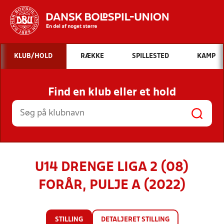
Hvad vil du søge efter?
KLUB/HOLD
RÆKKE
SPILLESTED
KAMP
INDHOLD OG NYHEDER
Find en klub eller et hold
STILLINGER, RESULTATER, KLUBBER OG
HOLD
U14 DRENGE LIGA 2 (08)
FORÅR, PULJE A (2022)
STILLING
DETALJERET STILLING