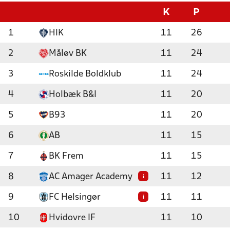
K
P
1
HIK
11
26
2
Måløv BK
11
24
3
Roskilde Boldklub
11
24
4
Holbæk B&I
11
20
5
B93
11
20
6
AB
11
15
7
BK Frem
11
15
8
AC Amager Academy
11
12
i
9
FC Helsingør
11
11
i
10
Hvidovre IF
11
10