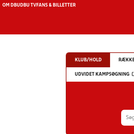
OM DBU
DBU TV
FANS & BILLETTER
KLUB/HOLD
RÆKK
UDVIDET KAMPSØGNING