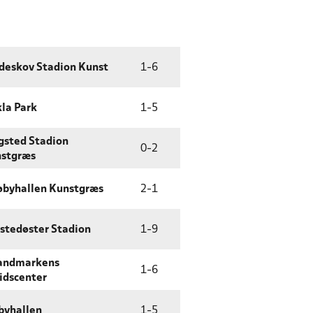
deskov Stadion Kunst
1
-
6
la Park
1
-
5
gsted Stadion
0
-
2
stgræs
øbyhallen Kunstgræs
2
-
1
stedøster Stadion
1
-
9
andmarkens
1
-
6
tidscenter
byhallen
1
-
5