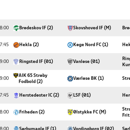
8:00
Brødeskov IF (2)
Skovshoved IF (M)
Brø
7:45
Hekla (2)
Køge Nord FC (1)
Hek
Rin
9:00
Ringsted IF (Ø1)
Vanløse (Ø1)
Kun
AIK 65 Strøby
9:00
Værløse BK (1)
Str
Fodbold (2)
7:45
Herstedøster IC (2)
LSF (Ø1)
Her
Str
8:00
Friheden (2)
Ølstykke FC (M)
Fri
8:00
Sørbymagle IF (1)
Vordingborg IF (Ø2)
Sør