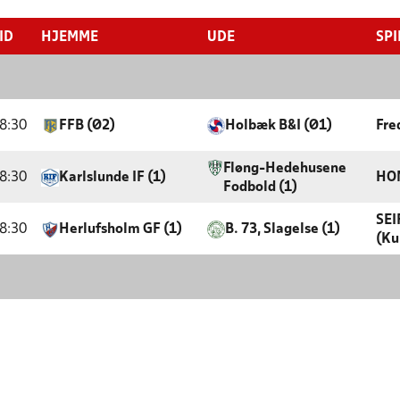
ID
HJEMME
UDE
SPI
8:30
FFB (Ø2)
Holbæk B&I (Ø1)
Fre
Fløng-Hedehusene
8:30
Karlslunde IF (1)
HO
Fodbold (1)
SEI
8:30
Herlufsholm GF (1)
B. 73, Slagelse (1)
(Ku