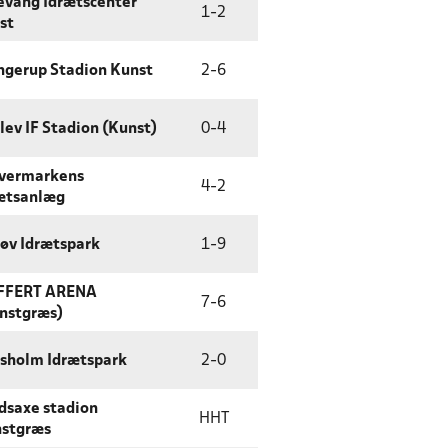
levang Idrætscenter
1
-
2
st
ngerup Stadion Kunst
2
-
6
lev IF Stadion (Kunst)
0
-
4
vermarkens
4
-
2
ætsanlæg
øv Idrætspark
1
-
9
FFERT ARENA
7
-
6
nstgræs)
sholm Idrætspark
2
-
0
dsaxe stadion
HHT
stgræs