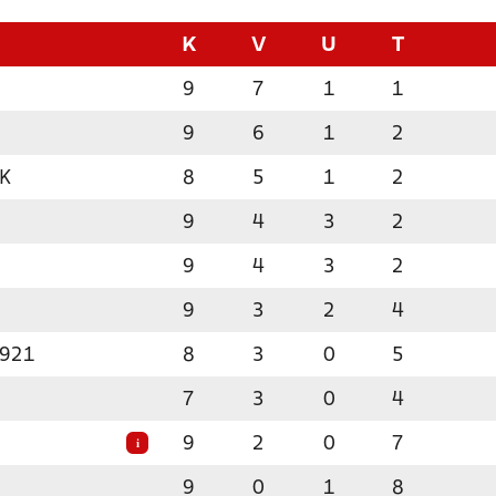
K
V
U
T
9
7
1
1
9
6
1
2
BK
8
5
1
2
9
4
3
2
9
4
3
2
9
3
2
4
1921
8
3
0
5
7
3
0
4
9
2
0
7
i
9
0
1
8