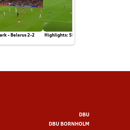
rk - Belarus 2-2
Highlights: Skotland - Danmark 4-2
J
E
DBU
DBU BORNHOLM