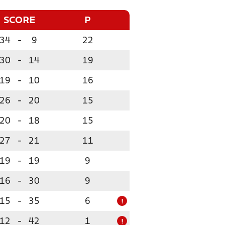
SCORE
P
34
-
9
22
30
-
14
19
19
-
10
16
26
-
20
15
20
-
18
15
27
-
21
11
19
-
19
9
16
-
30
9
15
-
35
6
!
12
-
42
1
!