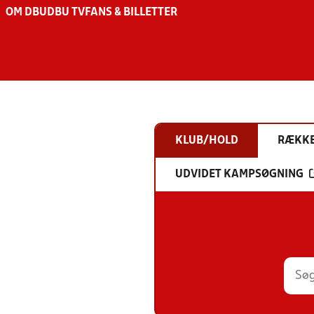
OM DBU
DBU TV
FANS & BILLETTER
KLUB/HOLD
RÆKK
UDVIDET KAMPSØGNING