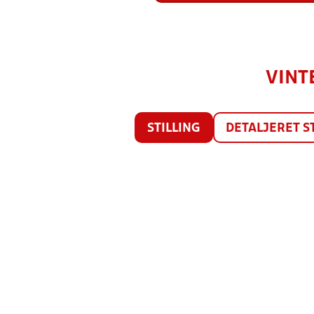
VINT
STILLING
DETALJERET S