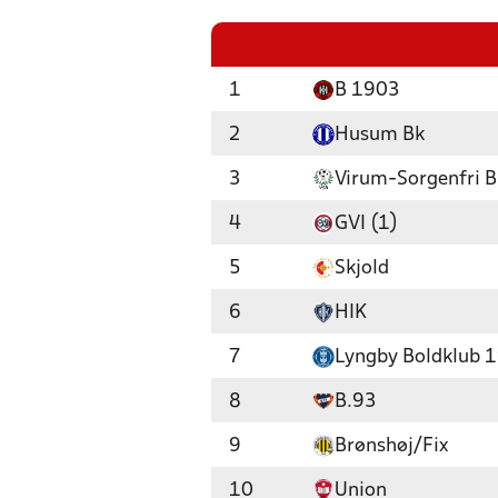
1
B 1903
2
Husum Bk
3
Virum-Sorgenfri 
4
GVI (1)
5
Skjold
6
HIK
7
Lyngby Boldklub 
8
B.93
9
Brønshøj/Fix
10
Union