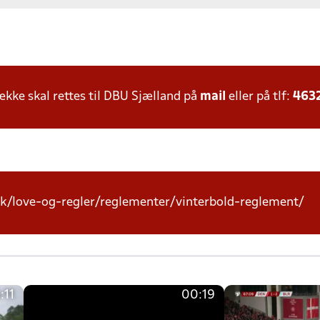
ke skal rettes til DBU Sjælland på
mail
eller på tlf:
463
k/love-og-regler/reglementer/vinterbold-reglement/
:11
00:19