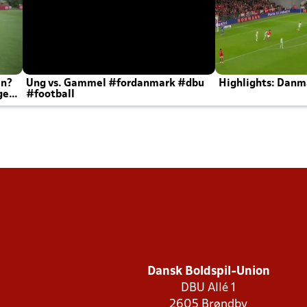
en?
Ung vs. Gammel #fordanmark #dbu
Highlights: Danma
ger
#football
Dansk Boldspil-Union
DBU Allé 1
2605 Brøndby