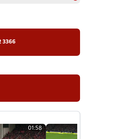
2 3366
01:58
01:58