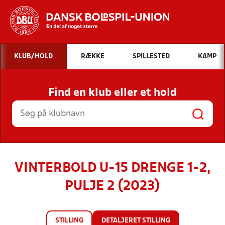
Hvad vil du søge efter?
KLUB/HOLD
RÆKKE
SPILLESTED
KAMP
INDHOLD OG NYHEDER
Find en klub eller et hold
STILLINGER, RESULTATER, KLUBBER OG
HOLD
VINTERBOLD U-15 DRENGE 1-2,
PULJE 2 (2023)
STILLING
DETALJERET STILLING