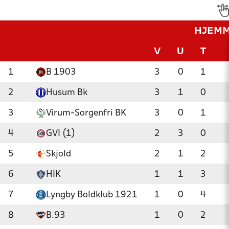
HJEM
V
U
T
1
B 1903
3
0
1
2
Husum Bk
3
1
0
3
Virum-Sorgenfri BK
3
0
1
4
GVI (1)
2
3
0
5
Skjold
2
1
2
6
HIK
1
1
3
7
Lyngby Boldklub 1921
1
0
4
8
B.93
1
0
2