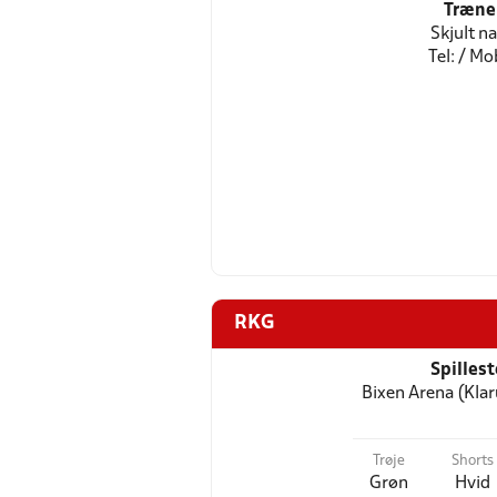
Træne
Skjult n
Tel: / Mob
RKG
Spilles
Bixen Arena (Klar
Trøje
Shorts
Grøn
Hvid