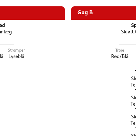
Gug B
ted
Sp
anlæg
Skjøtt
Strømper
Trøje
lå
Lyseblå
Rød/Blå
Sk
Te
Sk
Te
Sk
Te