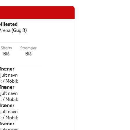
illested
 Arena (Gug B)
Shorts
Strømper
Blå
Blå
Træner
jult navn
l: / Mobil:
Træner
jult navn
l: / Mobil:
Træner
jult navn
l: / Mobil:
Træner