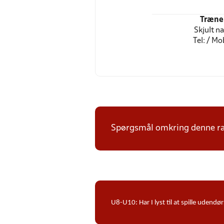
Træne
Skjult n
Tel: / Mob
Spørgsmål omkring denne ræk
U8-U10: Har I lyst til at spille ude