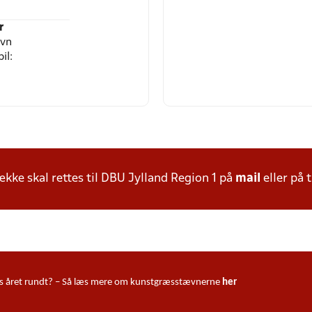
r
avn
il:
ke skal rettes til DBU Jylland Region 1 på
mail
eller på t
ndørs året rundt? – Så læs mere om kunstgræsstævnerne
her