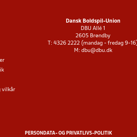
Dansk Boldspil-Union
DBU Allé 1
2605 Brøndby
T: 4326 2222 (mandag - fredag 9-16
M:
dbu@dbu.dk
ger
ik
 vilkår
PERSONDATA- OG PRIVATLIVS-POLITIK