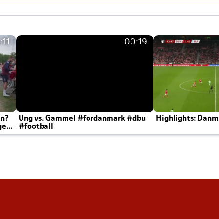
:11
00:19
en?
Ung vs. Gammel #fordanmark #dbu
Highlights: Danma
ger
#football