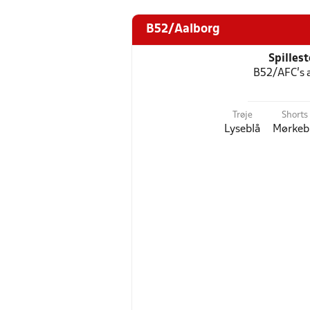
B52/Aalborg
Spilles
B52/AFC’s 
Trøje
Shorts
Lyseblå
Mørkeb