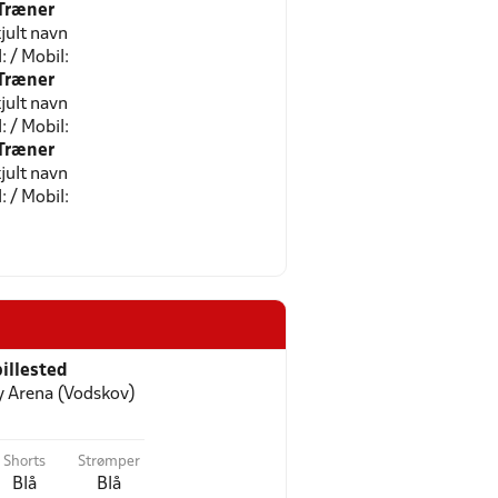
Træner
jult navn
l: / Mobil:
Træner
jult navn
l: / Mobil:
Træner
jult navn
l: / Mobil:
illested
 Arena (Vodskov)
Shorts
Strømper
Blå
Blå