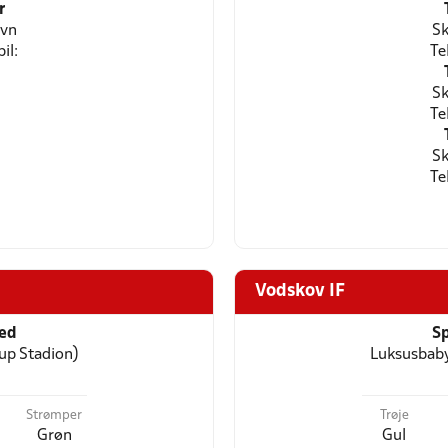
r
avn
Sk
il:
Te
Sk
Te
Sk
Te
Vodskov IF
ted
Sp
up Stadion)
Luksusbaby
Strømper
Trøje
Grøn
Gul