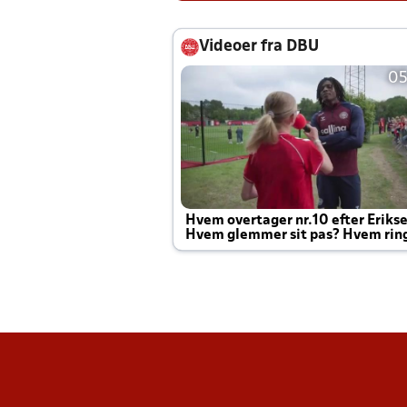
Videoer fra DBU
05
Hvem overtager nr.10 efter Eriks
Hvem glemmer sit pas? Hvem rin
Joachim altid til efter kampe?