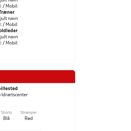
jult navn
l: / Mobil:
Træner
jult navn
l: / Mobil:
oldleder
jult navn
l: / Mobil:
illested
p Idrætscenter
Shorts
Strømper
Blå
Rød