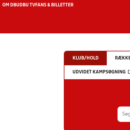
OM DBU
DBU TV
FANS & BILLETTER
KLUB/HOLD
RÆKK
UDVIDET KAMPSØGNING