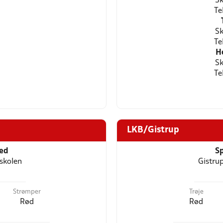
Sk
Te
Sk
Te
H
Sk
Te
LKB/Gistrup
ted
Sp
skolen
Gistru
Strømper
Trøje
Rød
Rød