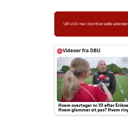
U8-U10: Har I lyst til at spille ude
Videoer fra DBU
05
Hvem overtager nr.10 efter Eriks
Hvem glemmer sit pas? Hvem rin
Joachim altid til efter kampe?