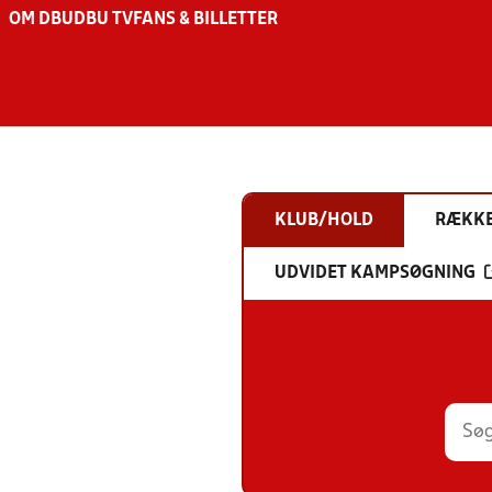
OM DBU
DBU TV
FANS & BILLETTER
KLUB/HOLD
RÆKK
UDVIDET KAMPSØGNING