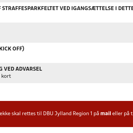
F STRAFFESPARKFELTET VED IGANGSÆTTELSE I DETT
KICK OFF)
G VED ADVARSEL
 kort
ke skal rettes til DBU Jylland Region 1 på
mail
eller på t