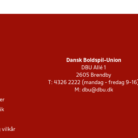
Dansk Boldspil-Union
DBU Allé 1
2605 Brøndby
T: 4326 2222 (mandag - fredag 9-16
M:
dbu@dbu.dk
ger
ik
 vilkår