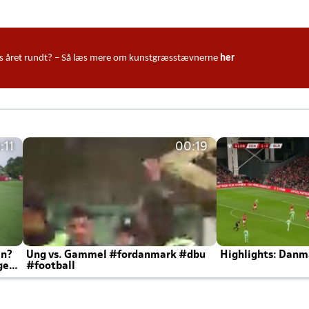
ndørs året rundt? – Så læs mere om kunstgræsstævnerne
her
:11
00:19
en?
Ung vs. Gammel #fordanmark #dbu
Highlights: Danma
ger
#football