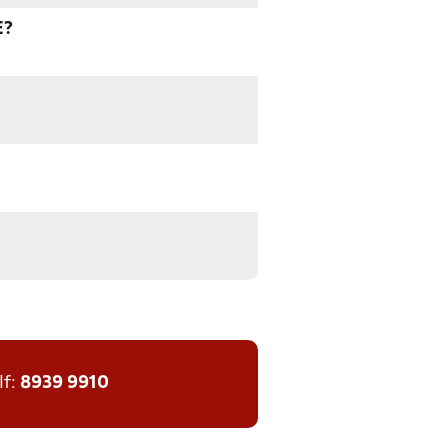
E?
lf:
8939 9910