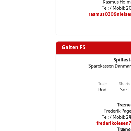
Rasmus Holm 
Tel: / Mobil: 
rasmus0309niels
Galten FS
Spilles
Sparekassen Danmark
Trøje
Shorts
Rød
Sort
Træne
Frederik Page
Tel: / Mobil: 
frederikolesen
Træne