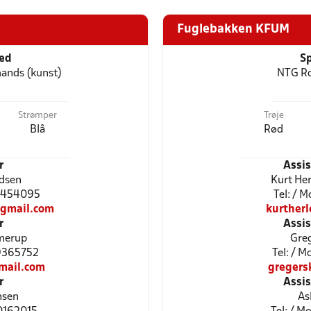
Fuglebakken KFUM
ted
Sp
ands (kunst)
NTG Ro
Strømper
Trøje
Blå
Rød
r
Assi
dsen
Kurt He
24454095
Tel: / 
gmail.com
kurther
r
Assi
merup
Greg
29365752
Tel: / 
ail.com
gregers
r
Assi
nsen
As