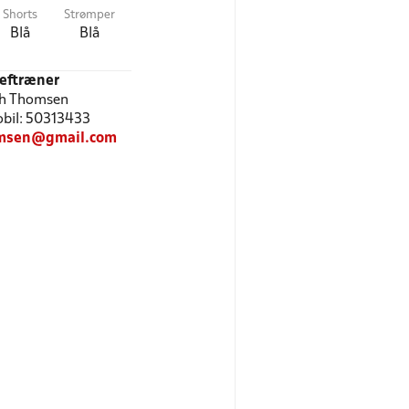
Shorts
Strømper
Blå
Blå
eftræner
h Thomsen
Mobil: 50313433
msen@gmail.com