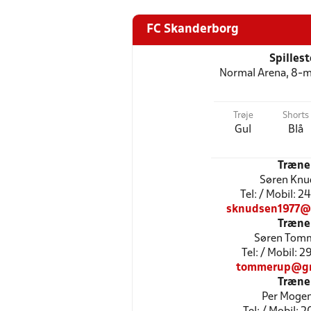
FC Skanderborg
Spilles
Normal Arena, 8-m
Trøje
Shorts
Gul
Blå
Træne
Søren Knu
Tel: / Mobil: 
sknudsen1977@
Træne
Søren Tom
Tel: / Mobil: 
tommerup@gm
Træne
Per Moge