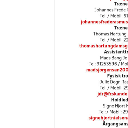
Træne
Johannes Frede
Tel: / Mobil: 
johannesfrederasmu
Træne
Thomas Hartung
Tel: / Mobil: 
thomashartungdamsg
Assistentt
Mads Bang Jø
Tel: 91253596 / Mo
madsjorgensen20
Fysisk tr
Julie Degn R
Tel: / Mobil: 
jdr@fcskande
Holdled
Signe Hjort 
Tel: / Mobil: 
signehjortnielse
Årgangsans