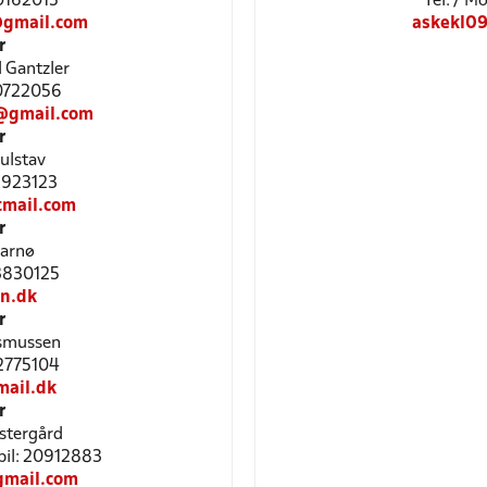
20162015
Tel: / 
gmail.com
askekl0
r
 Gantzler
40722056
@gmail.com
r
ulstav
51923123
mail.com
r
arnø
53830125
n.dk
r
asmussen
42775104
ail.dk
r
stergård
bil: 20912883
gmail.com