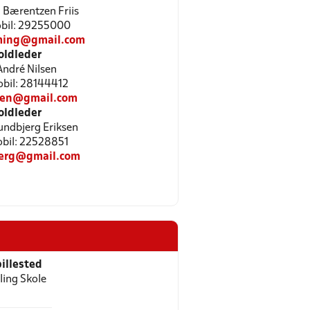
Bærentzen Friis
Mobil: 29255000
mming@gmail.com
oldleder
ndré Nilsen
Mobil: 28144412
sen@gmail.com
oldleder
ndbjerg Eriksen
Mobil: 22528851
erg@gmail.com
illested
lling Skole