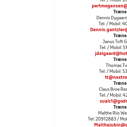
Tel: / Mobil: 
pertmogensen@
Træne
Dennis Dygaard
Tel: / Mobil: 
Dennis.gantzler
Træne
Janus Toft G
Tel: / Mobil: 
jdalgaard@hot
Træne
Thomas Tv
Tel: / Mobil: 
tt@nextro
Træne
Claus Broe R
Tel: / Mobil: 
sualc1@godm
Træne
Malthe Riis We
Tel: 20912883 / Mo
Malthejubin@