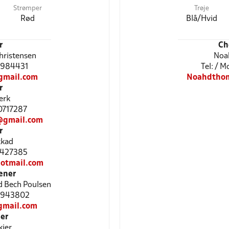
Strømper
Trøje
Rød
Blå/Hvid
r
Ch
hristensen
Noa
41984431
Tel: / 
gmail.com
Noahdtho
r
erk
30717287
@gmail.com
r
kad
71427385
otmail.com
æner
 Bech Poulsen
30943802
gmail.com
er
kier