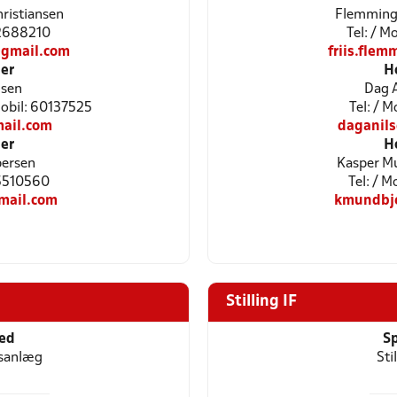
hristiansen
Flemming 
42688210
Tel: / 
gmail.com
friis.fle
er
H
dsen
Dag A
Mobil: 60137525
Tel: / 
ail.com
daganil
er
H
persen
Kasper Mu
25510560
Tel: / 
mail.com
kmundbj
Stilling IF
ted
Sp
tsanlæg
Sti