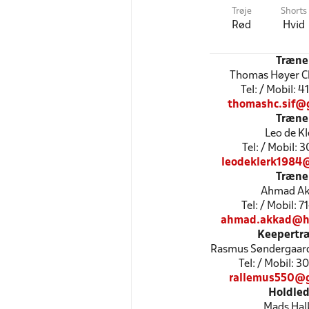
Trøje
Shorts
Rød
Hvid
Træne
Thomas Høyer C
Tel: / Mobil: 
thomashc.sif@
Træne
Leo de Kl
Tel: / Mobil: 
leodeklerk1984
Træne
Ahmad Ak
Tel: / Mobil: 
ahmad.akkad@h
Keepertr
Rasmus Søndergaard
Tel: / Mobil: 
rallemus550@
Holdled
Mads Hal