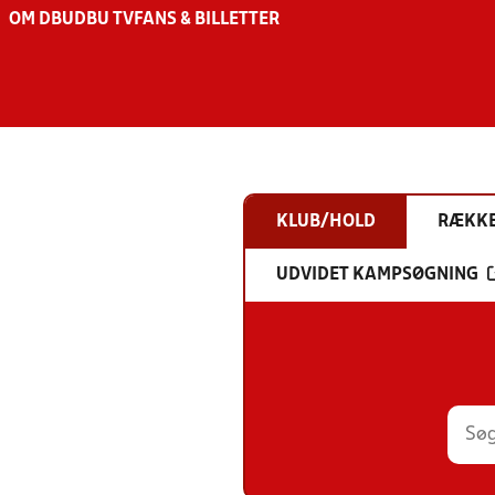
OM DBU
DBU TV
FANS & BILLETTER
KLUB/HOLD
RÆKK
UDVIDET KAMPSØGNING