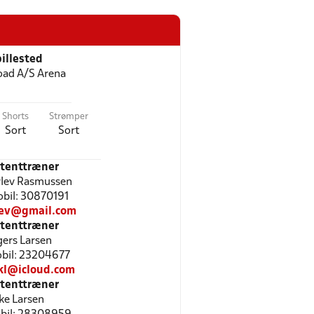
illested
ad A/S Arena
Shorts
Strømper
Sort
Sort
stenttræner
rlev Rasmussen
Mobil: 30870191
lev@gmail.com
stenttræner
ers Larsen
Mobil: 23204677
kl@icloud.com
stenttræner
ke Larsen