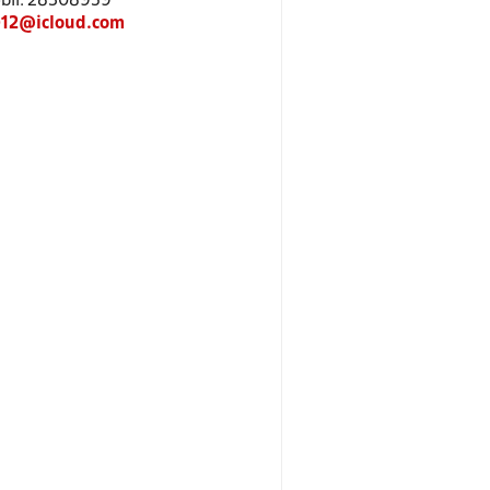
Mobil: 28308959
912@icloud.com