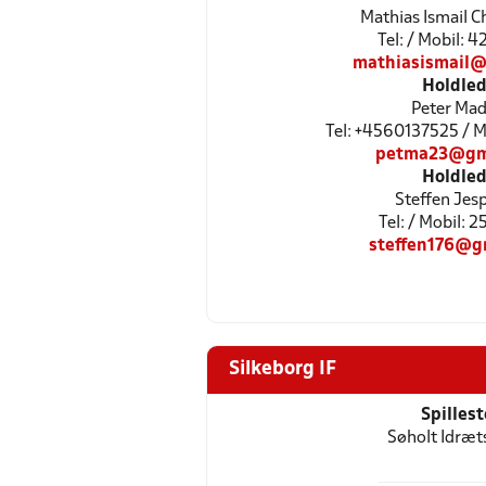
Mathias Ismail C
Tel: / Mobil: 
mathiasismail@
Holdled
Peter Ma
Tel: +4560137525 / 
petma23@gm
Holdled
Steffen Jes
Tel: / Mobil: 
steffen176@g
Silkeborg IF
Spilles
Søholt Idræ