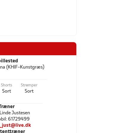
illested
na (KHIF-Kunstgræs)
Shorts
Strømper
Sort
Sort
Træner
Linde Justesen
Mobil: 61729499
_just@live.dk
stenttræner