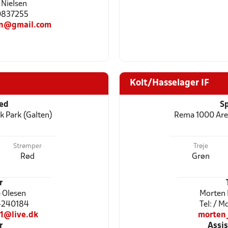
Nielsen
20837255
en@gmail.com
Kolt/Hasselager IF
ted
Sp
 Park (Galten)
Rema 1000 Are
Strømper
Trøje
Rød
Grøn
r
 Olesen
Morten 
24240184
Tel: / 
71@live.dk
morten
r
Assi