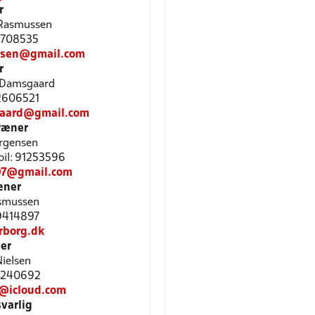
r
 Rasmussen
61708535
ssen@gmail.com
r
 Damsgaard
22606521
aard@gmail.com
ræner
rgensen
bil: 91253596
07@gmail.com
æner
asmussen
29414897
rborg.dk
er
Nielsen
29240692
n@icloud.com
varlig