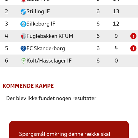
2
Stilling IF
6
13
3
Silkeborg IF
6
12
4
Fuglebakken KFUM
6
9
!
5
FC Skanderborg
6
4
!
6
Kolt/Hasselager IF
6
0
KOMMENDE KAMPE
Der blev ikke fundet nogen resultater
Spørgsmål omkring denne række skal