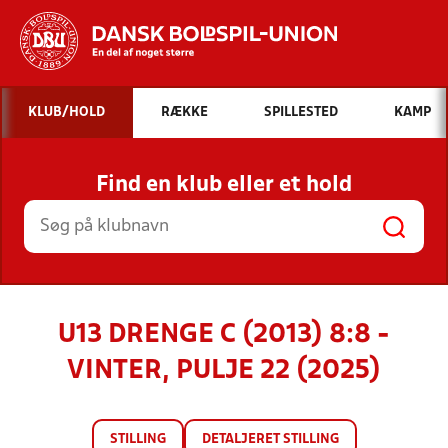
Hvad vil du søge efter?
KLUB/HOLD
RÆKKE
SPILLESTED
KAMP
INDHOLD OG NYHEDER
Find en klub eller et hold
STILLINGER, RESULTATER, KLUBBER OG
HOLD
U13 DRENGE C (2013) 8:8 -
VINTER, PULJE 22 (2025)
STILLING
DETALJERET STILLING