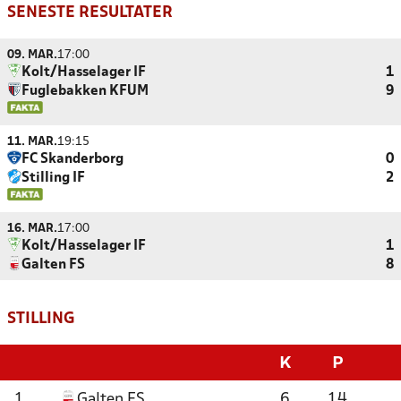
SENESTE RESULTATER
09. MAR.
17:00
Kolt/Hasselager IF
1
Fuglebakken KFUM
9
11. MAR.
19:15
FC Skanderborg
0
Stilling IF
2
16. MAR.
17:00
Kolt/Hasselager IF
1
Galten FS
8
STILLING
K
P
1
Galten FS
6
14