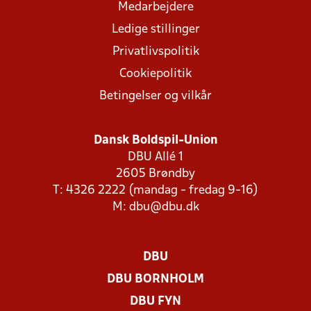
Medarbejdere
Ledige stillinger
Privatlivspolitik
Cookiepolitik
Betingelser og vilkår
Dansk Boldspil-Union
DBU Allé 1
2605 Brøndby
T: 4326 2222 (mandag - fredag 9-16)
M:
dbu@dbu.dk
DBU
DBU BORNHOLM
DBU FYN